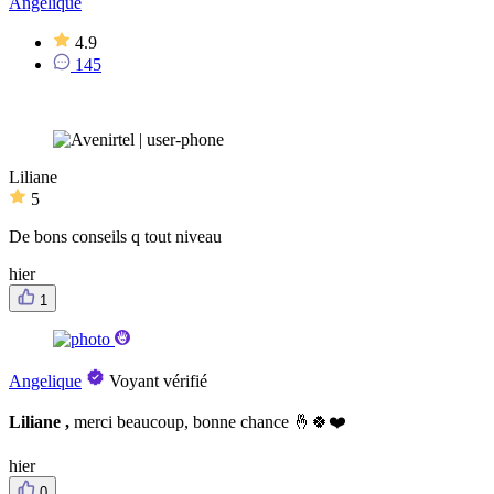
Angelique
4.9
145
Liliane
5
De bons conseils q tout niveau
hier
1
Angelique
Voyant vérifié
Liliane ,
merci beaucoup, bonne chance 🤞🍀❤️
hier
0