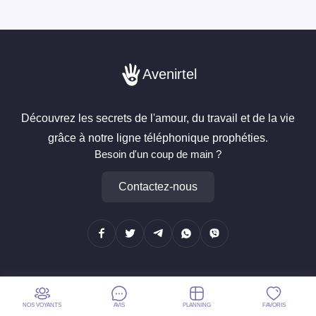
Avenirtel
Découvrez les secrets de l'amour, du travail et de la vie
grâce à notre ligne téléphonique prophéties.
Besoin d'un coup de main ?
Contactez-nous
®
Avenirtel
est une marque européenne déposée sous le numéro
NOS VOYANTS
AVIS
PLANNING
FAVORIS