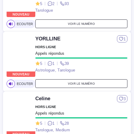
5
2
93
Tarologue
NOUVEAU
ECOUTER
VOIR LE NUMÉRO
YORLLINE
1
HORS LIGNE
Appels répondus
5
1
39
Astrologue, Tarologue
NOUVEAU
ECOUTER
VOIR LE NUMÉRO
Celine
3
HORS LIGNE
Appels répondus
5
1
28
Tarologue, Medium