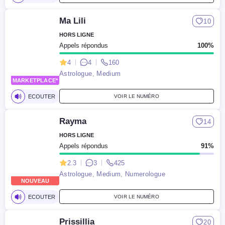
Ma Lili
10
HORS LIGNE
Appels répondus
100%
4
4
160
Astrologue, Medium
MARKETPLACE*
NOUVEAU
ECOUTER
VOIR LE NUMÉRO
Rayma
14
HORS LIGNE
Appels répondus
91%
2.3
3
425
Astrologue, Medium, Numerologue
NOUVEAU
ECOUTER
VOIR LE NUMÉRO
Prissillia
20