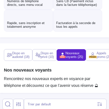
Numéros de téléphone
Sans CB (Paiement inclus
directs, sans menu vocal
dans la facture téléphonique)
Rapide, sans inscription et
Facturation à la seconde de
totalement anonyme
tous les appels
Dispo en
Dispo en
Nouveaux
Appels
audiotel
(18)
privé
(10)
voyants
(25)
promo
(2
Nos nouveaux voyants
Rencontrez nos nouveaux experts en voyance par
téléphone et découvrez ce que l'avenir vous réserve 🔮
Trier par default