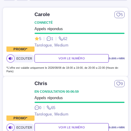
Carole
5
CONNECTÉ
Appels répondus
5
1
62
Tarologue, Medium
NOUVEAU
PROMO*
ECOUTER
VOIR LE NUMÉRO
0.30
€ / MIN
*L'offre est valable uniquement le 2026/08/06
de 18:00 a 19:00, de 20:00 a 22:00
(Heure de:
Paris)
Chris
9
EN CONSULTATION 00:06:59
Appels répondus
0
65
Tarologue, Medium
NOUVEAU
PROMO*
ECOUTER
VOIR LE NUMÉRO
0.30
€ / MIN