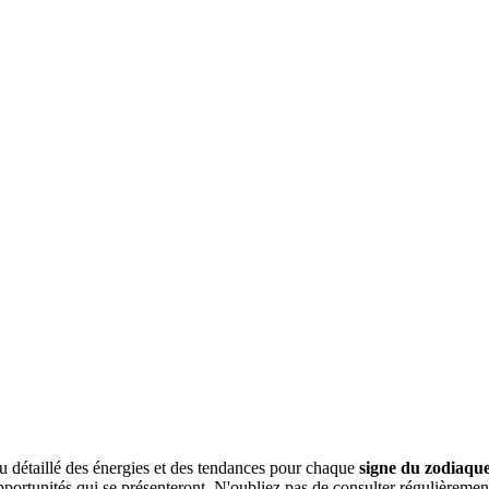
 détaillé des énergies et des tendances pour chaque
signe du zodiaqu
opportunités qui se présenteront. N'oubliez pas de consulter régulièreme