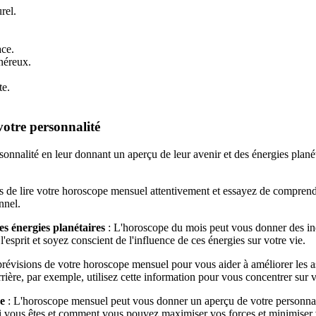
rel.
ace.
néreux.
te.
otre personnalité
nalité en leur donnant un aperçu de leur avenir et des énergies planétai
s de lire votre horoscope mensuel attentivement et essayez de comprend
nnel.
les énergies planétaires
: L'horoscope du mois peut vous donner des indi
'esprit et soyez conscient de l'influence de ces énergies sur votre vie.
 prévisions de votre horoscope mensuel pour vous aider à améliorer les 
ère, par exemple, utilisez cette information pour vous concentrer sur vo
e
: L'horoscope mensuel peut vous donner un aperçu de votre personnalit
i vous êtes et comment vous pouvez maximiser vos forces et minimiser v