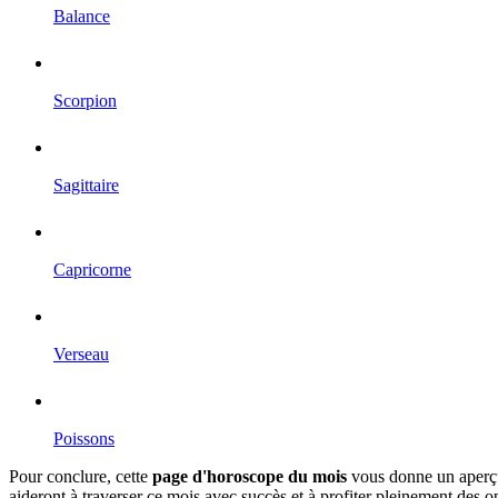
Balance
Scorpion
Sagittaire
Capricorne
Verseau
Poissons
Pour conclure, cette
page d'horoscope du mois
vous donne un aperçu
aideront à traverser ce mois avec succès et à profiter pleinement des 