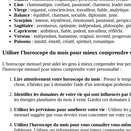
Lion
: charismatique, confiant, passionné, charmeur, leader natu
Vierge
: organisé, consciencieux, travailleur, fiable, analytique.
Balance
: équilibré, charmant, sociable, diplomate, juste.
Scorpion
: intense, mystérieux, émotionnel, passionné, perspic
Sagittaire
: aventureux, optimiste, indépendant, philosophe, gé
Capricorne
: ambitieux, fiable, patient, travailleur, réfléchi.
Verseau
: indépendant, humaniste, original, inventif, progressis
Poissons
: intuitif, émotif, créatif, spirituel, romantique.
Utiliser l'horoscope du mois pour mieux comprendre v
L'horoscope mensuel peut aider les gens à mieux comprendre leur person
l'horoscope mensuel pour mieux comprendre votre personnalité :
Lire attentivement votre horoscope du mois
: Prenez le temp
chose, n'hésitez pas à demander l'aide d'un astrologue professio
Identifiez les domaines de votre vie qui sont influencés par 
les énergies planétaires du mois à venir. Gardez ces domaines à l
Utilisez les prévisions pour améliorer votre vie
: Utilisez les
mensuel suggère que vous devriez vous concentrer sur votre carri
Utilisez l'horoscope du mois pour vous connaître vous-mêm
faiblesses. Utilisez ces informations pour mieux comprendre qu