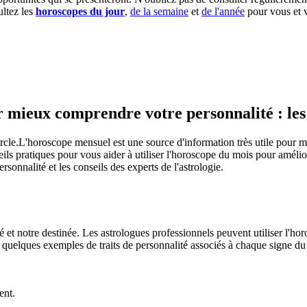
ultez les
horoscopes du jour
,
de la semaine
et
de l'année
pour vous et 
mieux comprendre votre personnalité : les co
L'horoscope mensuel est une source d'information très utile pour m
ls pratiques pour vous aider à utiliser l'horoscope du mois pour améliore
nnalité et les conseils des experts de l'astrologie.
é et notre destinée. Les astrologues professionnels peuvent utiliser l'h
ici quelques exemples de traits de personnalité associés à chaque signe d
ent.