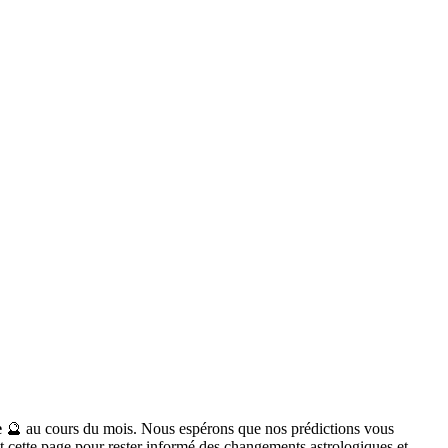
e
🔮 au cours du mois. Nous espérons que nos prédictions vous
nt cette page pour rester informé des changements astrologiques et