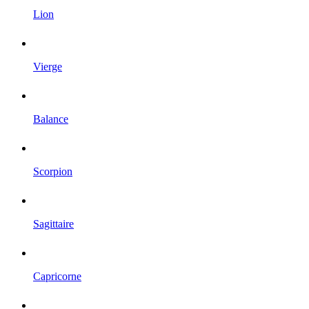
Lion
Vierge
Balance
Scorpion
Sagittaire
Capricorne