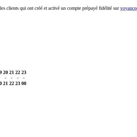
es clients qui ont créé et activé un compte prépayé fidélité sur
voyanced
9
20
21
22
23
0
21
22
23
00