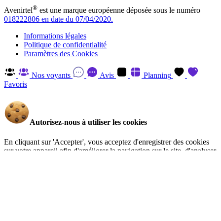
®
Avenirtel
est une marque européenne déposée sous le numéro
018222806 en date du 07/04/2020.
Informations légales
Politique de confidentialité
Paramètres des Cookies
Nos voyants
Avis
Planning
Favoris
Autorisez-nous à utiliser les cookies
En cliquant sur 'Accepter', vous acceptez d'enregistrer des cookies
sur votre appareil afin d'améliorer la navigation sur le site, d'analyser
l'utilisation du site et d'aider à nos efforts de marketing. Vous pouvez
en savoir plus et retirer votre consentement à tout moment en visitant
la Politique de confidentialité
.
Gérer
Accepter
Réglages RGPD: Gestion Des Cookies