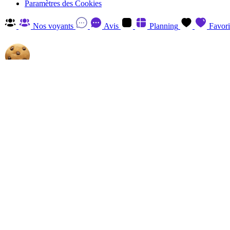
Paramètres des Cookies
Nos voyants
Avis
Planning
Favori
Autorisez-nous à utiliser les cookies
En cliquant sur 'Accepter', vous acceptez d'enregistrer des cookies sur v
savoir plus et retirer votre consentement à tout moment en visitant
la P
Gérer
Accepter
Réglages RGPD: Gestion Des Cookies
Session
Le cookie de session est essentiel au fonctionnement de ce site et ne p
Analytics
Les cookies Analytics, provenant du tiers, ont pour finalité de recueill