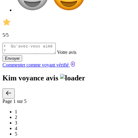
5
/5
Votre avis
Envoyer
Commenter comme voyant vérifié
Kim voyance avis
Page
1
sur 5
1
2
3
4
5