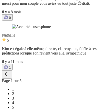
merci pour mon couple vous aviez vu tout juste 😊🙏🙏
il y a 8 mois
0
Nathalie
5
Kim est égale à elle-même, directe, clairvoyante, fidèle à ses
prédictions lorsque l'on revient vers elle, sympathique
il y a 11 mois
1
Page
1
sur 5
1
2
3
4
5