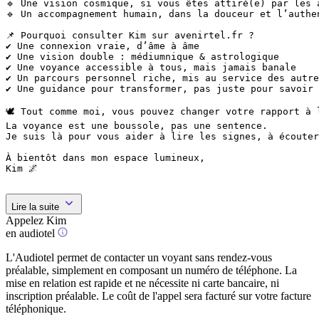
🔹 Une vision cosmique, si vous êtes attiré(e) par les 
🔹 Un accompagnement humain, dans la douceur et l’authen
📌 Pourquoi consulter Kim sur avenirtel.fr ?

✔️ Une connexion vraie, d’âme à âme

✔️ Une vision double : médiumnique & astrologique

✔️ Une voyance accessible à tous, mais jamais banale

✔️ Un parcours personnel riche, mis au service des autre
✔️ Une guidance pour transformer, pas juste pour savoir

🕊️ Tout comme moi, vous pouvez changer votre rapport à l
La voyance est une boussole, pas une sentence.

Je suis là pour vous aider à lire les signes, à écouter
À bientôt dans mon espace lumineux,

Kim 🌌

Lire la suite
Appelez Kim
en audiotel
L'Audiotel permet de contacter un voyant sans rendez-vous
préalable, simplement en composant un numéro de téléphone. La
mise en relation est rapide et ne nécessite ni carte bancaire, ni
inscription préalable. Le coût de l'appel sera facturé sur votre facture
téléphonique.