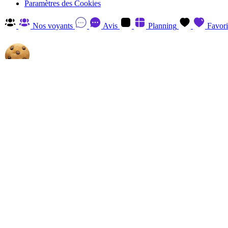
Paramètres des Cookies
Nos voyants
Avis
Planning
Favori
Autorisez-nous à utiliser les cookies
En cliquant sur 'Accepter', vous acceptez d'enregistrer des cookies sur v
savoir plus et retirer votre consentement à tout moment en visitant
la P
Gérer
Accepter
Réglages RGPD: Gestion Des Cookies
Session
Le cookie de session est essentiel au fonctionnement de ce site et ne p
Analytics
Les cookies Analytics, provenant du tiers, ont pour finalité de recueill