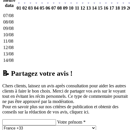
Heure
data
01
02
03
04
05
06
07
08
09
10
11
12
13
14
15
16
17
18
19
2
07/08
08/08
09/08
10/08
11/08
12/08
13/08
14/08
📝 Partagez votre avis !
Chers clients, laissez un avis après consultation pour aider les autres
clients à faire le bon choix. Merci de partager vos avis sur le voyant
tout en évitant les récits personnels. Ce type de commentaire pourrait
ne pas être approuvé par la modération.
Pour en savoir plus sur nos critères de publication et obtenir des
conseils sur la rédaction de vos avis,
cliquez ici.
Votre prénom *