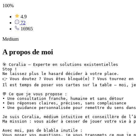
100%
4.9
72
16965
Medium
A propos de moi
🎯 Coralia – Experte en solutions existentielles

Stop !

Ne laissez plus le hasard décider à votre place.

👉 Vous doutez ? Vous êtes bloqué(e) ? Vous tournez en 
Il est temps de poser vos cartes sur la table — moi, je
💬 Ce que je vous propose :

• Une consultation franche, humaine et sans détour

• Des réponses claires, précises, sans complaisance

• Une guidance personnalisée pour remettre du sens dans
Je suis Coralia, médium intuitive et conseillère de l’â
Ma mission : vous aider à cesser de jouer votre vie à p
Avec moi, pas de blabla inutile :

Vous posez vos questions, je vous transmets ce que je p