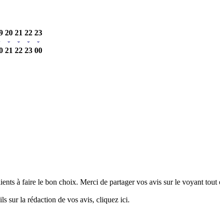
9
20
21
22
23
0
21
22
23
00
clients à faire le bon choix. Merci de partager vos avis sur le voyant tou
ils sur la rédaction de vos avis,
cliquez ici.