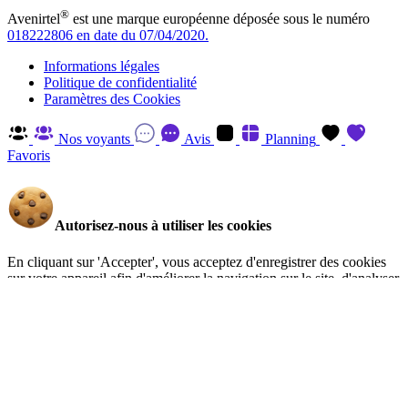
®
Avenirtel
est une marque européenne déposée sous le numéro
018222806 en date du 07/04/2020.
Informations légales
Politique de confidentialité
Paramètres des Cookies
Nos voyants
Avis
Planning
Favoris
Autorisez-nous à utiliser les cookies
En cliquant sur 'Accepter', vous acceptez d'enregistrer des cookies
sur votre appareil afin d'améliorer la navigation sur le site, d'analyser
l'utilisation du site et d'aider à nos efforts de marketing. Vous pouvez
en savoir plus et retirer votre consentement à tout moment en visitant
la Politique de confidentialité
.
Gérer
Accepter
Réglages RGPD: Gestion Des Cookies