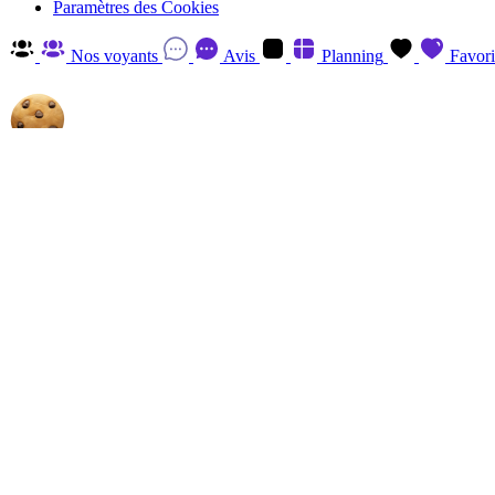
Paramètres des Cookies
Nos voyants
Avis
Planning
Favori
Autorisez-nous à utiliser les cookies
En cliquant sur 'Accepter', vous acceptez d'enregistrer des cookies sur v
savoir plus et retirer votre consentement à tout moment en visitant
la P
Gérer
Accepter
Réglages RGPD: Gestion Des Cookies
Session
Le cookie de session est essentiel au fonctionnement de ce site et ne p
Analytics
Les cookies Analytics, provenant du tiers, ont pour finalité de recueill