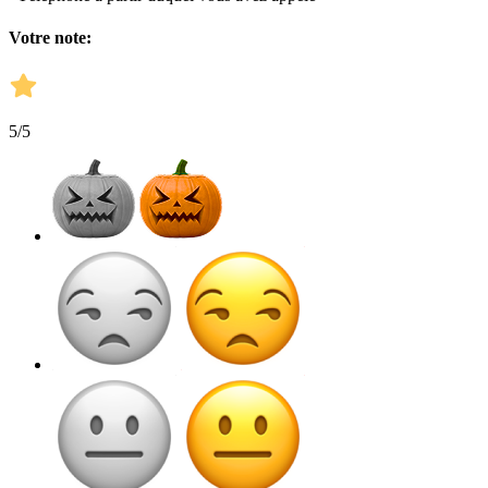
Votre note:
5
/5