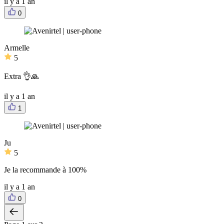
il y a 1 an
0
Armelle
5
Extra 👌🙏
il y a 1 an
1
Ju
5
Je la recommande à 100%
il y a 1 an
0