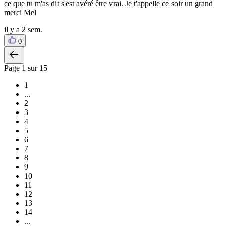
ce que tu m'as dit s'est avéré être vrai. Je t'appelle ce soir un grand
merci Mel
il y a 2 sem.
0
Page
1
sur 15
1
...
2
3
4
5
6
7
8
9
10
11
12
13
14
...