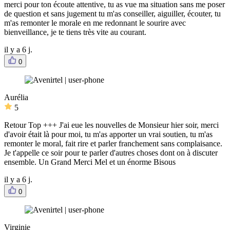
merci pour ton écoute attentive, tu as vue ma situation sans me poser
de question et sans jugement tu m'as conseiller, aiguiller, écouter, tu
m'as remonter le morale en me redonnant le sourire avec
bienveillance, je te tiens très vite au courant.
il y a 6 j.
0
Aurélia
5
Retour Top +++ J'ai eue les nouvelles de Monsieur hier soir, merci
d'avoir était là pour moi, tu m'as apporter un vrai soutien, tu m'as
remonter le moral, fait rire et parler franchement sans complaisance.
Je t'appelle ce soir pour te parler d'autres choses dont on à discuter
ensemble. Un Grand Merci Mel et un énorme Bisous
il y a 6 j.
0
Virginie