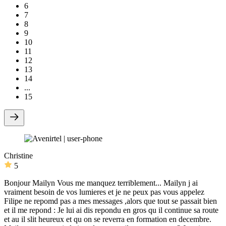
6
7
8
9
10
11
12
13
14
...
15
Christine
5
Bonjour Mailyn Vous me manquez terriblement... Mailyn j ai
vraiment besoin de vos lumieres et je ne peux pas vous appelez
Filipe ne repomd pas a mes messages ,alors que tout se passait bien
et il me repond :
Je lui ai dis repondu en gros qu il continue sa route
et au il slit heureux et qu on se reverra en formation en decembre.