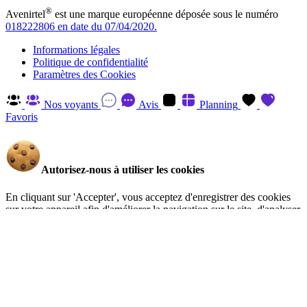
®
Avenirtel
est une marque européenne déposée sous le numéro
018222806 en date du 07/04/2020.
Informations légales
Politique de confidentialité
Paramètres des Cookies
Nos voyants
Avis
Planning
Favoris
Autorisez-nous à utiliser les cookies
En cliquant sur 'Accepter', vous acceptez d'enregistrer des cookies
sur votre appareil afin d'améliorer la navigation sur le site, d'analyser
l'utilisation du site et d'aider à nos efforts de marketing. Vous pouvez
en savoir plus et retirer votre consentement à tout moment en visitant
la Politique de confidentialité
.
Gérer
Accepter
Réglages RGPD: Gestion Des Cookies