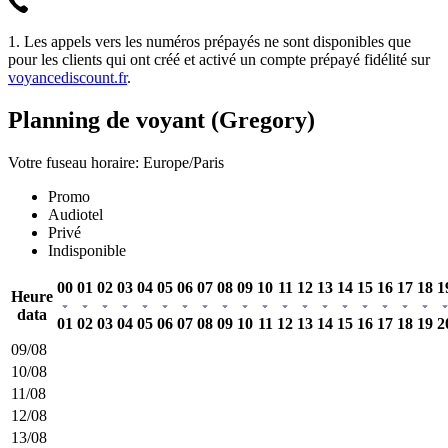
1. Les appels vers les numéros prépayés ne sont disponibles que
pour les clients qui ont créé et activé un compte prépayé fidélité sur
voyancediscount.fr
.
Planning de voyant (Gregory)
Votre fuseau horaire: Europe/Paris
Promo
Audiotel
Privé
Indisponible
00
01
02
03
04
05
06
07
08
09
10
11
12
13
14
15
16
17
18
1
Heure
data
01
02
03
04
05
06
07
08
09
10
11
12
13
14
15
16
17
18
19
2
09/08
10/08
11/08
12/08
13/08