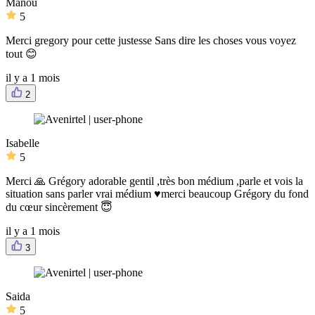
Manou
5
Merci gregory pour cette justesse Sans dire les choses vous voyez
tout 😊
il y a 1 mois
2
Isabelle
5
Merci 🙏 Grégory adorable gentil ,très bon médium ,parle et vois la
situation sans parler vrai médium ♥️merci beaucoup Grégory du fond
du cœur sincèrement 😇
il y a 1 mois
3
Saida
5