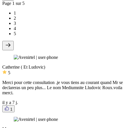
Page
1
sur 5
1
2
3
4
5
Catherine ( Et Ludovic)
5
Merci pour cette consultation .je vous tiens au courant quand Mr se
declareras un peu plus... Le nom Mediumnite Lludovic Roux.voila
merci.
il y a 7 j.
1