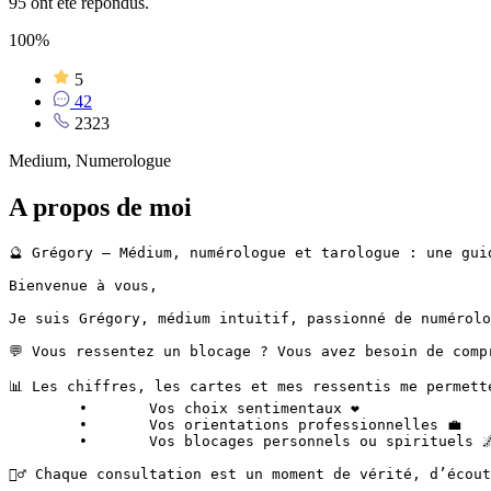
95 ont été répondus.
100%
5
42
2323
Medium, Numerologue
A propos de moi
🔮 Grégory – Médium, numérologue et tarologue : une gui
Bienvenue à vous,

Je suis Grégory, médium intuitif, passionné de numérolo
💬 Vous ressentez un blocage ? Vous avez besoin de comp
📊 Les chiffres, les cartes et mes ressentis me permett
	•	Vos choix sentimentaux ❤️

	•	Vos orientations professionnelles 💼

	•	Vos blocages personnels ou spirituels 🌌

🧘‍♂️ Chaque consultation est un moment de vérité, d’écou