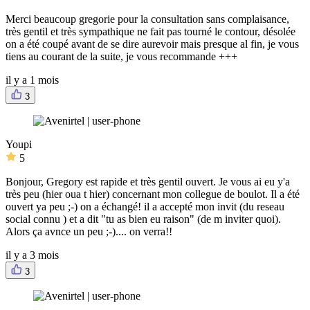
Merci beaucoup gregorie pour la consultation sans complaisance,
très gentil et très sympathique ne fait pas tourné le contour, désolée
on a été coupé avant de se dire aurevoir mais presque al fin, je vous
tiens au courant de la suite, je vous recommande +++
il y a 1 mois
3
Youpi
5
Bonjour, Gregory est rapide et très gentil ouvert. Je vous ai eu y'a
très peu (hier oua t hier) concernant mon collegue de boulot. Il a été
ouvert ya peu ;-) on a échangé! il a accepté mon invit (du reseau
social connu ) et a dit "tu as bien eu raison" (de m inviter quoi).
Alors ça avnce un peu ;-).... on verra!!
il y a 3 mois
3