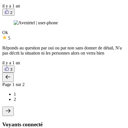
il y a 1 an
2
Ok
5
Réponds au question par oui ou par non sans donner de détail, N'a
pas décrit la situation ni les personnes alors on verra bien
il y a 1 an
3
Page
1
sur 2
1
2
Voyants connecté