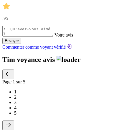
5
/5
Votre avis
Envoyer
Commenter comme voyant vérifié
Tim voyance avis
Page
1
sur 5
1
2
3
4
5