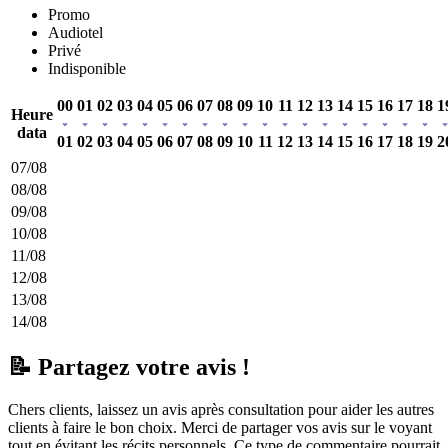
Promo
Audiotel
Privé
Indisponible
00
01
02
03
04
05
06
07
08
09
10
11
12
13
14
15
16
17
18
1
Heure
data
01
02
03
04
05
06
07
08
09
10
11
12
13
14
15
16
17
18
19
2
07/08
08/08
09/08
10/08
11/08
12/08
13/08
14/08
📝 Partagez votre avis !
Chers clients, laissez un avis après consultation pour aider les autres
clients à faire le bon choix. Merci de partager vos avis sur le voyant
tout en évitant les récits personnels. Ce type de commentaire pourrait