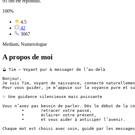
95 ont été répondus.
100%
4.5
42
3067
Medium, Numerologue
A propos de moi
🔮 Tim – Voyant pur & messager de l’au-delà

Bonjour,

Je suis Tim, voyant de naissance, connecté naturellemen
Pour vous guider, je m’appuie sur la voyance pure et su
✨ Une guidance silencieuse mais puissante

Vous n’avez pas besoin de parler. Dès le début de la co
	•	retracer votre passé,

	•	éclairer votre présent,

	•	et vous aider à anticiper l’avenir.

Chaque mot est choisi avec soin, guidé par les messages