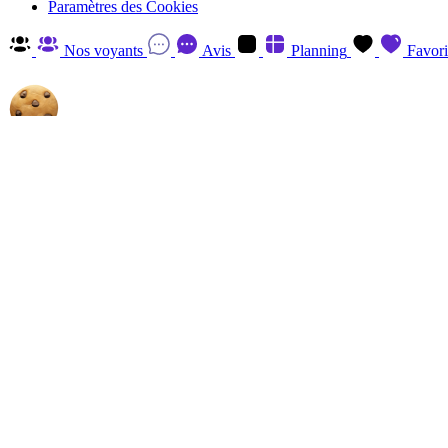
Paramètres des Cookies
Nos voyants
Avis
Planning
Favori
Autorisez-nous à utiliser les cookies
En cliquant sur 'Accepter', vous acceptez d'enregistrer des cookies sur v
savoir plus et retirer votre consentement à tout moment en visitant
la P
Gérer
Accepter
Réglages RGPD: Gestion Des Cookies
Session
Le cookie de session est essentiel au fonctionnement de ce site et ne p
Analytics
Les cookies Analytics, provenant du tiers, ont pour finalité de recueill