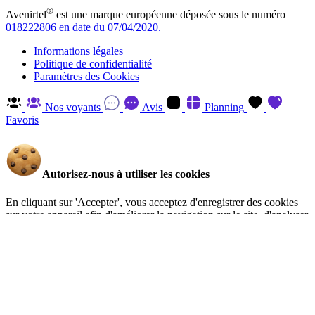
®
Avenirtel
est une marque européenne déposée sous le numéro
018222806 en date du 07/04/2020.
Informations légales
Politique de confidentialité
Paramètres des Cookies
Nos voyants
Avis
Planning
Favoris
Autorisez-nous à utiliser les cookies
En cliquant sur 'Accepter', vous acceptez d'enregistrer des cookies
sur votre appareil afin d'améliorer la navigation sur le site, d'analyser
l'utilisation du site et d'aider à nos efforts de marketing. Vous pouvez
en savoir plus et retirer votre consentement à tout moment en visitant
la Politique de confidentialité
.
Gérer
Accepter
Réglages RGPD: Gestion Des Cookies