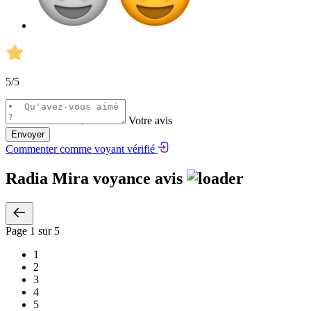
5
/5
Votre avis
Envoyer
Commenter comme voyant vérifié
Radia Mira voyance avis
Page
1
sur 5
1
2
3
4
5