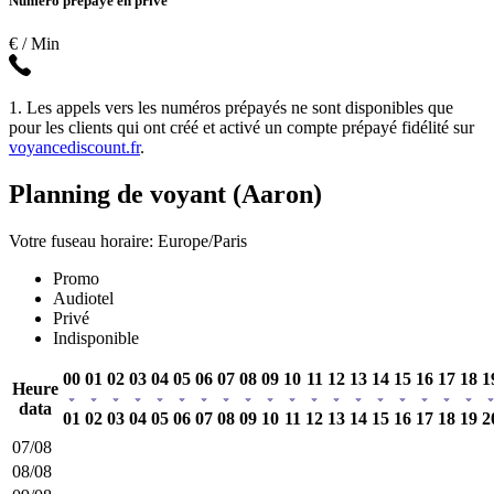
Numéro prépayé en privé
€ / Min
1. Les appels vers les numéros prépayés ne sont disponibles que
pour les clients qui ont créé et activé un compte prépayé fidélité sur
voyancediscount.fr
.
Planning de voyant (Aaron)
Votre fuseau horaire: Europe/Paris
Promo
Audiotel
Privé
Indisponible
00
01
02
03
04
05
06
07
08
09
10
11
12
13
14
15
16
17
18
1
Heure
data
01
02
03
04
05
06
07
08
09
10
11
12
13
14
15
16
17
18
19
2
07/08
08/08