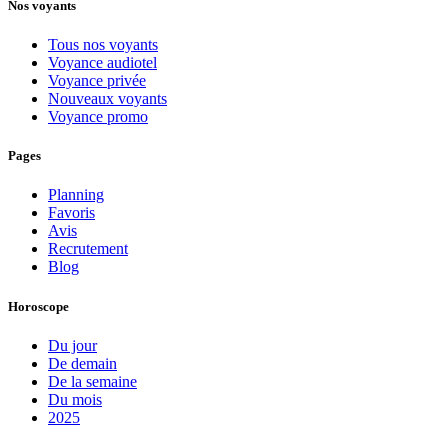
Nos voyants
Tous nos voyants
Voyance audiotel
Voyance privée
Nouveaux voyants
Voyance promo
Pages
Planning
Favoris
Avis
Recrutement
Blog
Horoscope
Du jour
De demain
De la semaine
Du mois
2025