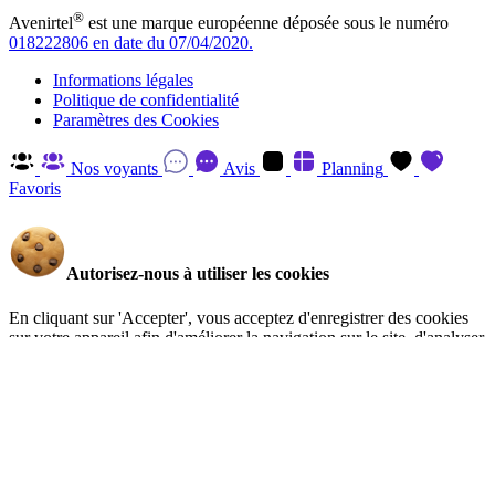
®
Avenirtel
est une marque européenne déposée sous le numéro
018222806 en date du 07/04/2020.
Informations légales
Politique de confidentialité
Paramètres des Cookies
Nos voyants
Avis
Planning
Favoris
Autorisez-nous à utiliser les cookies
En cliquant sur 'Accepter', vous acceptez d'enregistrer des cookies
sur votre appareil afin d'améliorer la navigation sur le site, d'analyser
l'utilisation du site et d'aider à nos efforts de marketing. Vous pouvez
en savoir plus et retirer votre consentement à tout moment en visitant
la Politique de confidentialité
.
Gérer
Accepter
Réglages RGPD: Gestion Des Cookies