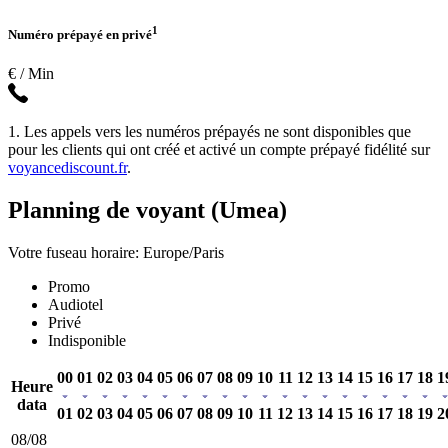
1
Numéro prépayé en privé
€ / Min
1. Les appels vers les numéros prépayés ne sont disponibles que
pour les clients qui ont créé et activé un compte prépayé fidélité sur
voyancediscount.fr
.
Planning de voyant (Umea)
Votre fuseau horaire: Europe/Paris
Promo
Audiotel
Privé
Indisponible
00
01
02
03
04
05
06
07
08
09
10
11
12
13
14
15
16
17
18
1
Heure
data
01
02
03
04
05
06
07
08
09
10
11
12
13
14
15
16
17
18
19
2
08/08