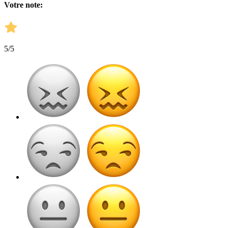
Votre note:
5
/5