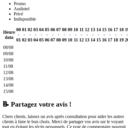
Promo
Audiotel
Privé
Indisponible
00
01
02
03
04
05
06
07
08
09
10
11
12
13
14
15
16
17
18
1
Heure
data
01
02
03
04
05
06
07
08
09
10
11
12
13
14
15
16
17
18
19
2
08/08
09/08
10/08
11/08
12/08
13/08
14/08
15/08
📝 Partagez votre avis !
Chers clients, laissez un avis après consultation pour aider les autres
clients à faire le bon choix. Merci de partager vos avis sur le voyant
tout en évitant les récits personnels. Ce type de commentaire pourrait