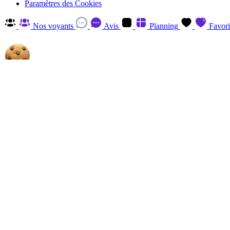
Paramètres des Cookies
Nos voyants
Avis
Planning
Favori
Autorisez-nous à utiliser les cookies
En cliquant sur 'Accepter', vous acceptez d'enregistrer des cookies sur v
savoir plus et retirer votre consentement à tout moment en visitant
la P
Gérer
Accepter
Réglages RGPD: Gestion Des Cookies
Session
Le cookie de session est essentiel au fonctionnement de ce site et ne p
Analytics
Les cookies Analytics, provenant du tiers, ont pour finalité de recueill