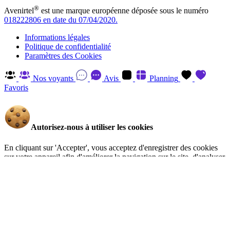
®
Avenirtel
est une marque européenne déposée sous le numéro
018222806 en date du 07/04/2020.
Informations légales
Politique de confidentialité
Paramètres des Cookies
Nos voyants
Avis
Planning
Favoris
Autorisez-nous à utiliser les cookies
En cliquant sur 'Accepter', vous acceptez d'enregistrer des cookies
sur votre appareil afin d'améliorer la navigation sur le site, d'analyser
l'utilisation du site et d'aider à nos efforts de marketing. Vous pouvez
en savoir plus et retirer votre consentement à tout moment en visitant
la Politique de confidentialité
.
Gérer
Accepter
Réglages RGPD: Gestion Des Cookies