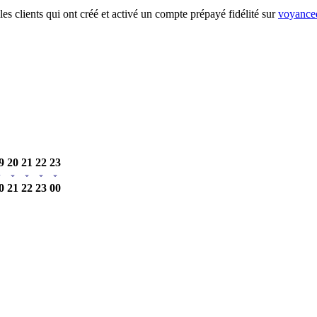
es clients qui ont créé et activé un compte prépayé fidélité sur
voyanced
9
20
21
22
23
0
21
22
23
00