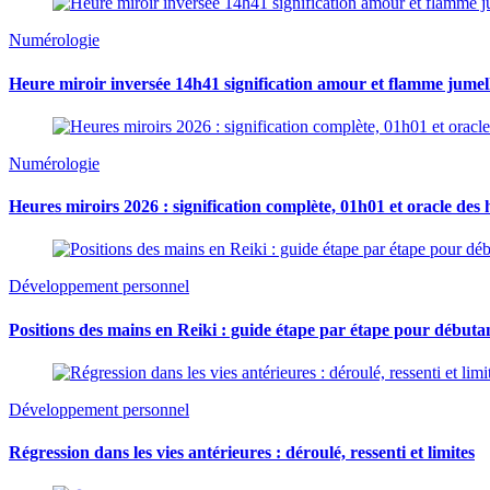
Numérologie
Heure miroir inversée 14h41 signification amour et flamme jumel
Numérologie
Heures miroirs 2026 : signification complète, 01h01 et oracle des 
Développement personnel
Positions des mains en Reiki : guide étape par étape pour débuta
Développement personnel
Régression dans les vies antérieures : déroulé, ressenti et limites