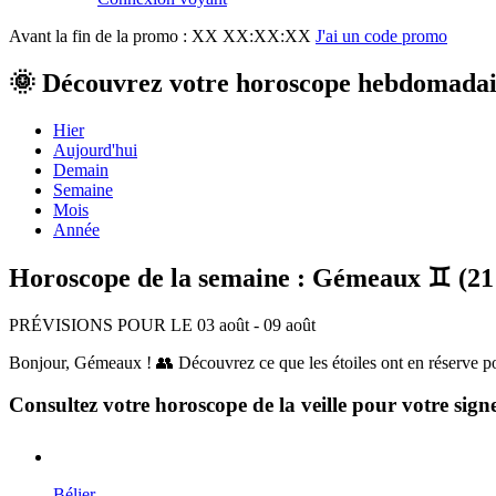
Avant la fin de la promo :
XX XX:XX:XX
J'ai un code promo
🌞 Découvrez votre horoscope hebdomadai
Hier
Aujourd'hui
Demain
Semaine
Mois
Année
Horoscope de la semaine : Gémeaux ♊ (21 
PRÉVISIONS POUR LE 03 août - 09 août
Bonjour, Gémeaux ! 👥 Découvrez ce que les étoiles ont en réserve pou
Consultez votre horoscope de la veille pour votre sign
Bélier