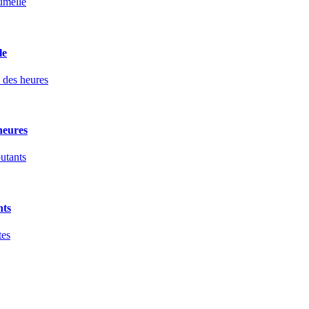
le
heures
nts