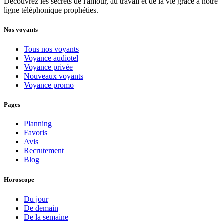
Découvrez les secrets de l'amour, du travail et de la vie grâce à notre
ligne téléphonique prophéties.
Nos voyants
Tous nos voyants
Voyance audiotel
Voyance privée
Nouveaux voyants
Voyance promo
Pages
Planning
Favoris
Avis
Recrutement
Blog
Horoscope
Du jour
De demain
De la semaine