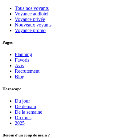
Tous nos voyants
Voyance audiotel
Voyance privée
Nouveaux voyants
Voyance promo
Pages
Planning
Favoris
Avis
Recrutement
Blog
Horoscope
Du jour
De demain
De la semaine
Du mois
2025
Besoin d'un coup de main ?