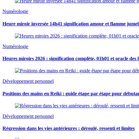
Numérologie
Heure miroir inversée 14h41 signification amour et flamme jumel
Numérologie
Heures miroirs 2026 : signification complète, 01h01 et oracle des 
Développement personnel
Positions des mains en Reiki : guide étape par étape pour débuta
Développement personnel
Régression dans les vies antérieures : déroulé, ressenti et limites