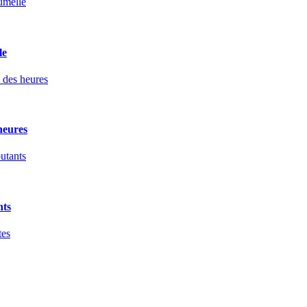
le
heures
nts