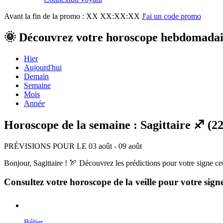
Avant la fin de la promo :
XX XX:XX:XX
J'ai un code promo
🌞 Découvrez votre horoscope hebdomadair
Hier
Aujourd'hui
Demain
Semaine
Mois
Année
Horoscope de la semaine : Sagittaire ♐ (
PRÉVISIONS POUR LE 03 août - 09 août
Bonjour, Sagittaire ! 🏹 Découvrez les prédictions pour votre signe ce
Consultez votre horoscope de la veille pour votre sign
Bélier