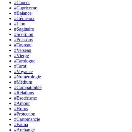
#Cancer
#Capricorne
#Balance
#Gémeaux
#Lion
#Sagittaire
#Scorpion
#Poissons
#Taureau
#Verseau
#Vierge
#Tarologue
#Tarot
#Voyance
#Numérologie
#Médium
#Compatibilité
#Relations
#Esotérisme
#Amour
#Horus
#Protection
#Cartomancie
#Fatma
#Archange