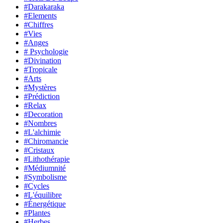
#Darakaraka
#Elements
#Chiffres
#Vies
#Anges
# Psychologie
#Divination
#Tropicale
#Arts
#Mystères
#Prédiction
#Relax
#Decoration
#Nombres
#L'alchimie
#Chiromancie
#Cristaux
#Lithothérapie
#Médiumnité
#Symbolisme
#Cycles
#L'équilibre
#Énergétique
#Plantes
#Herbes