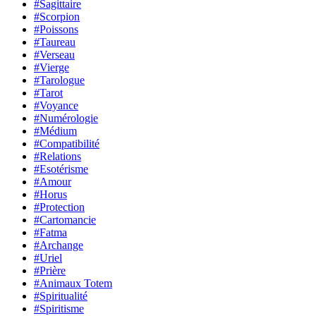
#Sagittaire
#Scorpion
#Poissons
#Taureau
#Verseau
#Vierge
#Tarologue
#Tarot
#Voyance
#Numérologie
#Médium
#Compatibilité
#Relations
#Esotérisme
#Amour
#Horus
#Protection
#Cartomancie
#Fatma
#Archange
#Uriel
#Prière
#Animaux Totem
#Spiritualité
#Spiritisme