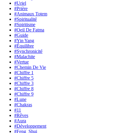
#Uriel
#Prière
#Animaux Totem
#Spiritualité
#Spiritisme
#Oeil De Fatma
#Guide
#Yin Yang
#Équilibre
#Synchronicité
#Malachite
#Vertue
#Chemin De Vie
#Chiffre 1
#Chiffre 5
#Chiffre 3
#Chiffre 8
#Chiffre 9
#Lune
#Chakras
#11
#Rêves
#Aura
#Développement
#Feng_Shui