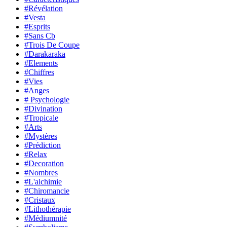
#Révélation
#Vesta
#Esprits
#Sans Cb
#Trois De Coupe
#Darakaraka
#Elements
#Chiffres
#Vies
#Anges
# Psychologie
#Divination
#Tropicale
#Arts
#Mystères
#Prédiction
#Relax
#Decoration
#Nombres
#L'alchimie
#Chiromancie
#Cristaux
#Lithothérapie
#Médiumnité