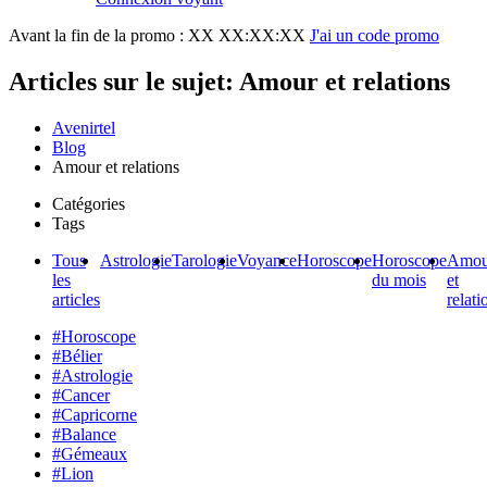
Avant la fin de la promo :
XX XX:XX:XX
J'ai un code promo
Articles sur le sujet: Amour et relations
Avenirtel
Blog
Amour et relations
Catégories
Tags
Tous
Astrologie
Tarologie
Voyance
Horoscope
Horoscope
Amou
les
du mois
et
articles
relati
#Horoscope
#Bélier
#Astrologie
#Cancer
#Capricorne
#Balance
#Gémeaux
#Lion