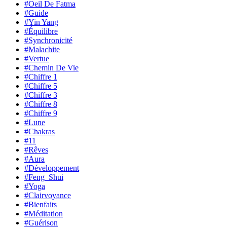
#Oeil De Fatma
#Guide
#Yin Yang
#Équilibre
#Synchronicité
#Malachite
#Vertue
#Chemin De Vie
#Chiffre 1
#Chiffre 5
#Chiffre 3
#Chiffre 8
#Chiffre 9
#Lune
#Chakras
#11
#Rêves
#Aura
#Développement
#Feng_Shui
#Yoga
#Clairvoyance
#Bienfaits
#Méditation
#Guérison