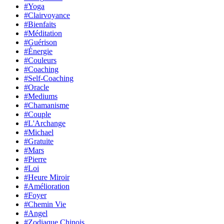
#Yoga
#Clairvoyance
#Bienfaits
#Méditation
#Guérison
#Énergie
#Couleurs
#Coaching
#Self-Coaching
#Oracle
#Mediums
#Chamanisme
#Couple
#L'Archange
#Michael
#Gratuite
#Mars
#Pierre
#Loi
#Heure Miroir
#Amélioration
#Foyer
#Chemin Vie
#Angel
#Zodiaque Chinois