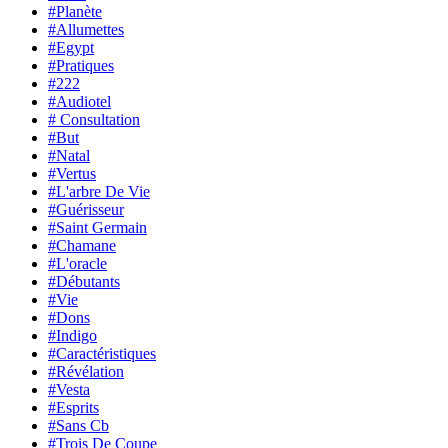
#Planète
#Allumettes
#Egypt
#Pratiques
#222
#Audiotel
# Consultation
#But
#Natal
#Vertus
#L'arbre De Vie
#Guérisseur
#Saint Germain
#Chamane
#L'oracle
#Débutants
#Vie
#Dons
#Indigo
#Caractéristiques
#Révélation
#Vesta
#Esprits
#Sans Cb
#Trois De Coupe