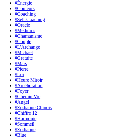
#Énergie
#Couleurs
#Coaching
#Self-Coaching
#Oracle
#Mediums
#Chamanisme
#Couple
#L'Archange
#Michael
#Gratuite
#Mars
#Pierre
#Loi
#Heure Miroir
#Amélioration
#Foyer
#Chemin Vie
#Angel
#Zodiaque Chinois
#Chiffre 12
#Harmonie
#Sommeil
#Zodiaque
#Blue