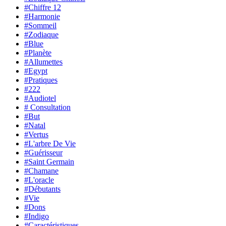
#Chiffre 12
#Harmonie
#Sommeil
#Zodiaque
#Blue
#Planète
#Allumettes
#Egypt
#Pratiques
#222
#Audiotel
# Consultation
#But
#Natal
#Vertus
#L'arbre De Vie
#Guérisseur
#Saint Germain
#Chamane
#L'oracle
#Débutants
#Vie
#Dons
#Indigo
#Caractéristiques