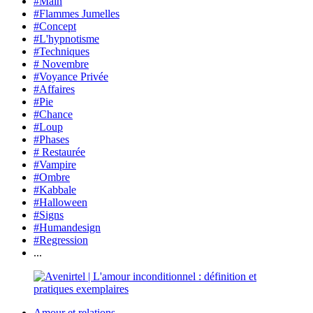
#Main
#Flammes Jumelles
#Concept
#L'hypnotisme
#Techniques
# Novembre
#Voyance Privée
#Affaires
#Pie
#Chance
#Loup
#Phases
# Restaurée
#Vampire
#Ombre
#Kabbale
#Halloween
#Signs
#Humandesign
#Regression
...
Amour et relations