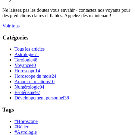
Ne laissez pas les doutes vous envahir - contactez nos voyants pour
des prédictions claires et fiables. Appelez dès maintenant!
Voir tous
Catégories
Tous les articles
Astrologie
71
Tarologie
48
Voyance
40
Horoscope
14
Horoscope du mois
24
Amour et relations
10
Numérologie
94
Ésotérisme
97
Développement personnel
38
Tags
#Horoscope
#Bélier
#Astrologie