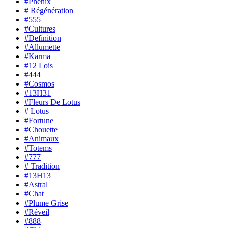
#Phénix
# Régénération
#555
#Cultures
#Definition
#Allumette
#Karma
#12 Lois
#444
#Cosmos
#13H31
#Fleurs De Lotus
# Lotus
#Fortune
#Chouette
#Animaux
#Totems
#777
# Tradition
#13H13
#Astral
#Chat
#Plume Grise
#Réveil
#888