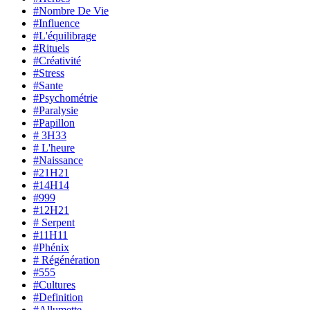
#Nombre De Vie
#Influence
#L'équilibrage
#Rituels
#Créativité
#Stress
#Sante
#Psychométrie
#Paralysie
#Papillon
# 3H33
# L'heure
#Naissance
#21H21
#14H14
#999
#12H21
# Serpent
#11H11
#Phénix
# Régénération
#555
#Cultures
#Definition
#Allumette