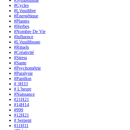
#Symbolisme
#Cycles
#L'équilibre
#Énergétique
#Plantes
#Herbes
#Nombre De Vie
#Influence
#L'équilibrage
#Rituels
#Créativité
#Stress
#Sante
#Psychométrie
#Paralysie
#Papillon
# 3H33
# L'heure
#Naissance
#21H21
#14H14
#999
#12H21
# Serpent
#11H11