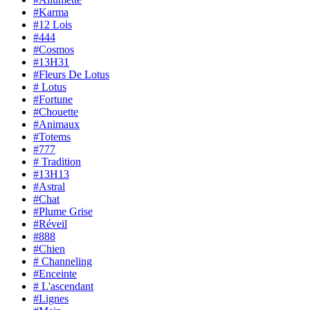
#Karma
#12 Lois
#444
#Cosmos
#13H31
#Fleurs De Lotus
# Lotus
#Fortune
#Chouette
#Animaux
#Totems
#777
# Tradition
#13H13
#Astral
#Chat
#Plume Grise
#Réveil
#888
#Chien
# Channeling
#Enceinte
# L'ascendant
#Lignes