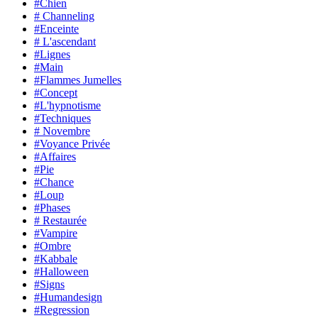
#Chien
# Channeling
#Enceinte
# L'ascendant
#Lignes
#Main
#Flammes Jumelles
#Concept
#L'hypnotisme
#Techniques
# Novembre
#Voyance Privée
#Affaires
#Pie
#Chance
#Loup
#Phases
# Restaurée
#Vampire
#Ombre
#Kabbale
#Halloween
#Signs
#Humandesign
#Regression