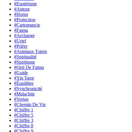
#Esotérisme
#Amour
#Horus
#Protection
#Cartomancie
#Fatma
#Archange
#Uriel
#Prière
#Animaux Totem
#Spiritualité
#Spiritisme
#Oeil De Fatma
#Guide
#Yin Yang
#Équilibre
#Synchronicité
#Malachite
#Vertue
#Chemin De Vie
#Chiffre 1
#Chiffre 5
#Chiffre 3
#Chiffre 8
#Chiffre 9