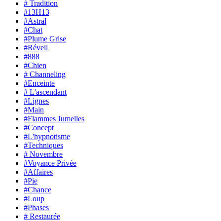
# Tradition
#13H13
#Astral
#Chat
#Plume Grise
#Réveil
#888
#Chien
# Channeling
#Enceinte
# L'ascendant
#Lignes
#Main
#Flammes Jumelles
#Concept
#L'hypnotisme
#Techniques
# Novembre
#Voyance Privée
#Affaires
#Pie
#Chance
#Loup
#Phases
# Restaurée