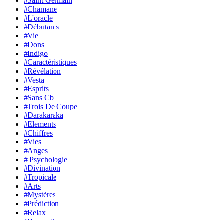
#Saint Germain
#Chamane
#L'oracle
#Débutants
#Vie
#Dons
#Indigo
#Caractéristiques
#Révélation
#Vesta
#Esprits
#Sans Cb
#Trois De Coupe
#Darakaraka
#Elements
#Chiffres
#Vies
#Anges
# Psychologie
#Divination
#Tropicale
#Arts
#Mystères
#Prédiction
#Relax