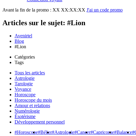
Avant la fin de la promo :
XX XX:XX:XX
J'ai un code promo
Articles sur le sujet: #Lion
Avenirtel
Blog
#Lion
Catégories
Tags
Tous les articles
Astrologie
Tarologie
Voyance
Horoscope
Horoscope du mois
Amour et relations
Numérologie
Ésotérisme
Développement personnel
#Horoscope
#Bélier
#Astrologie
#Cancer
#Capricorne
#Balance
#