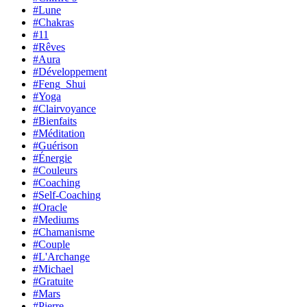
#Lune
#Chakras
#11
#Rêves
#Aura
#Développement
#Feng_Shui
#Yoga
#Clairvoyance
#Bienfaits
#Méditation
#Guérison
#Énergie
#Couleurs
#Coaching
#Self-Coaching
#Oracle
#Mediums
#Chamanisme
#Couple
#L'Archange
#Michael
#Gratuite
#Mars
#Pierre