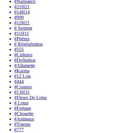
#Naissance
#21H21
#14H14
#999
#12H21
# Serpent
#11H11
#Phénix
# Régénération
#555
#Cultures
#Definition
#Allumette
#Karma
#12 Lois
#444
#Cosmos
#13H31
#Fleurs De Lotus
# Lotus
#Fortune
#Chouette
#Animaux
#Totems
#777