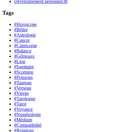
Développement personnel
38
Tags
#Horoscope
#Bélier
#Astrologie
#Cancer
#Capricorne
#Balance
#Gémeaux
#Lion
#Sagittaire
#Scorpion
#Poissons
#Taureau
#Verseau
#Vierge
#Tarologue
#Tarot
#Voyance
#Numérologie
#Médium
#Compatibilité
#Relations