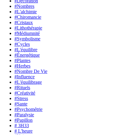
#Decoration
#Nombres
#L'alchimie
#Chiromancie
#Cristaux
#Lithothérapie
#Médiumnité
#Symbolisme
#Cycles
#L'équilibre
#Énergétique
#Plantes
#Herbes
#Nombre De Vie
#Influence
#L'équilibrage
#Rituels
#Créativité
#Stress
#Sante
#Psychométrie
#Paralysie
#Papillon
# 3H33
# L'heure