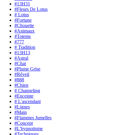
#13H31
#Fleurs De Lotus
# Lotus
#Fortune
#Chouette
#Animaux
#Totems
#777
# Tradition
#13H13
#Astral
#Chat
#Plume Grise
#Réveil
#888
#Chien
# Channeling
#Enceinte
# L'ascendant
#Lignes
#Main
#Flammes Jumelles
#Concept
#L'hypnotisme
#Techniques