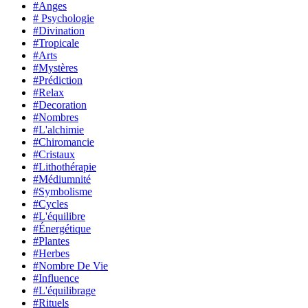
#Anges
# Psychologie
#Divination
#Tropicale
#Arts
#Mystères
#Prédiction
#Relax
#Decoration
#Nombres
#L'alchimie
#Chiromancie
#Cristaux
#Lithothérapie
#Médiumnité
#Symbolisme
#Cycles
#L'équilibre
#Énergétique
#Plantes
#Herbes
#Nombre De Vie
#Influence
#L'équilibrage
#Rituels