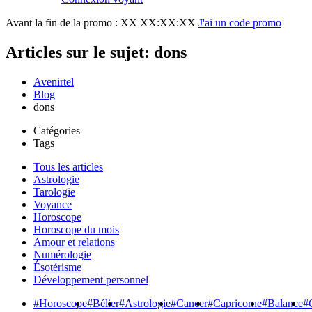
Avant la fin de la promo :
XX XX:XX:XX
J'ai un code promo
Articles sur le sujet: dons
Avenirtel
Blog
dons
Catégories
Tags
Tous les articles
Astrologie
Tarologie
Voyance
Horoscope
Horoscope du mois
Amour et relations
Numérologie
Ésotérisme
Développement personnel
#Horoscope
#Bélier
#Astrologie
#Cancer
#Capricorne
#Balance
#