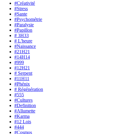
#Créativité
#Stress
#Sante
#Psychométrie
#Paralysie
#Papillon
# 3H33
# L'heure
#Naissance
#21H21
#14H14
#999
#12H21
# Serpent
#11H11
#Phénix
# Régénération
#555
#Cultures
#Definition
#Allumette
#Karma
#12 Lois
#444
#Cosmos