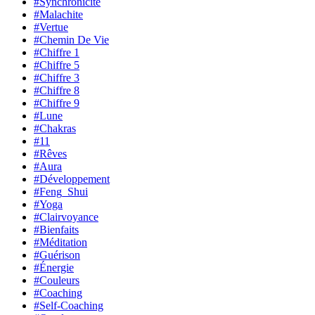
#Synchronicité
#Malachite
#Vertue
#Chemin De Vie
#Chiffre 1
#Chiffre 5
#Chiffre 3
#Chiffre 8
#Chiffre 9
#Lune
#Chakras
#11
#Rêves
#Aura
#Développement
#Feng_Shui
#Yoga
#Clairvoyance
#Bienfaits
#Méditation
#Guérison
#Énergie
#Couleurs
#Coaching
#Self-Coaching