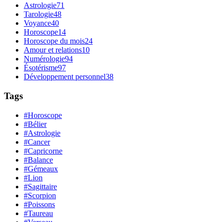
Astrologie
71
Tarologie
48
Voyance
40
Horoscope
14
Horoscope du mois
24
Amour et relations
10
Numérologie
94
Ésotérisme
97
Développement personnel
38
Tags
#Horoscope
#Bélier
#Astrologie
#Cancer
#Capricorne
#Balance
#Gémeaux
#Lion
#Sagittaire
#Scorpion
#Poissons
#Taureau