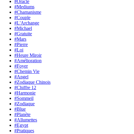
#Oracle
#Mediums
#Chamanisme
#Couple
#L'Archange
#Michael
#Gratuite
#Mars
#Pierre
#Loi
#Heure Miroir
#Amélioration
#Foyer
#Chemin Vie
#Angel
#Zodiaque Chinois
#Chiffre 12
#Harmonie
#Sommeil
#Zodiaque
#Blue
#Planète
#Allumettes
#Egypt
#Pratiques