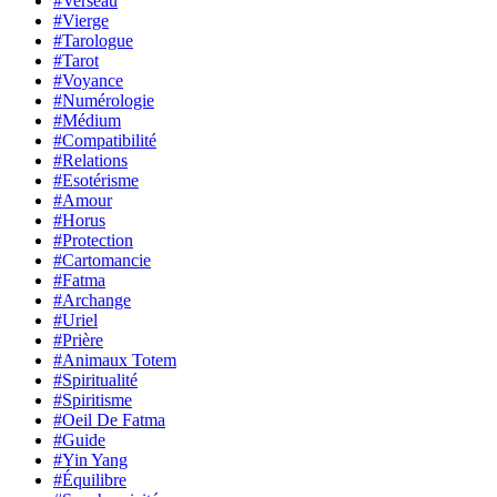
#Verseau
#Vierge
#Tarologue
#Tarot
#Voyance
#Numérologie
#Médium
#Compatibilité
#Relations
#Esotérisme
#Amour
#Horus
#Protection
#Cartomancie
#Fatma
#Archange
#Uriel
#Prière
#Animaux Totem
#Spiritualité
#Spiritisme
#Oeil De Fatma
#Guide
#Yin Yang
#Équilibre