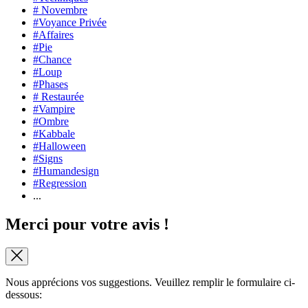
# Novembre
#Voyance Privée
#Affaires
#Pie
#Chance
#Loup
#Phases
# Restaurée
#Vampire
#Ombre
#Kabbale
#Halloween
#Signs
#Humandesign
#Regression
...
Merci pour votre avis !
Nous apprécions vos suggestions. Veuillez remplir le formulaire ci-
dessous: