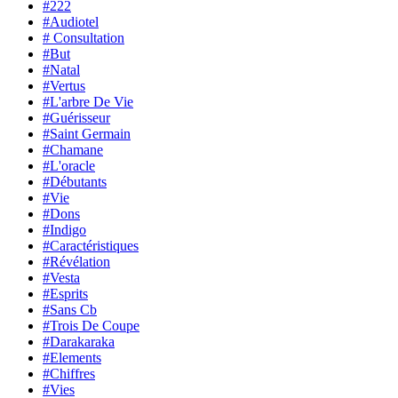
#222
#Audiotel
# Consultation
#But
#Natal
#Vertus
#L'arbre De Vie
#Guérisseur
#Saint Germain
#Chamane
#L'oracle
#Débutants
#Vie
#Dons
#Indigo
#Caractéristiques
#Révélation
#Vesta
#Esprits
#Sans Cb
#Trois De Coupe
#Darakaraka
#Elements
#Chiffres
#Vies