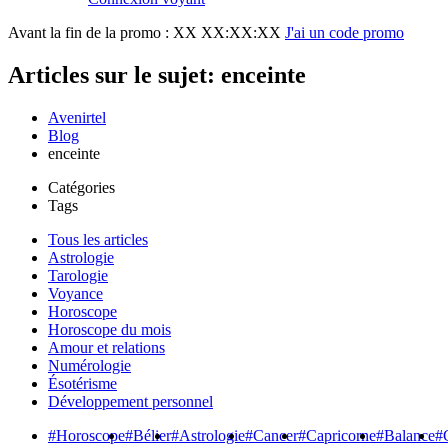
Avant la fin de la promo :
XX XX:XX:XX
J'ai un code promo
Articles sur le sujet: enceinte
Avenirtel
Blog
enceinte
Catégories
Tags
Tous les articles
Astrologie
Tarologie
Voyance
Horoscope
Horoscope du mois
Amour et relations
Numérologie
Ésotérisme
Développement personnel
#Horoscope
#Bélier
#Astrologie
#Cancer
#Capricorne
#Balance
#