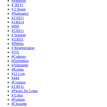
#Papillon
# 3H33
# L'heure
#Naissance
#21H21
#14H14
#999
#12H21
# Serpent
#11H11
#Phénix
# Régénération
#555
#Cultures
#Definition
#Allumette
#Karma
#12 Lois
#444
#Cosmos
#13H31
#Fleurs De Lotus
# Lotus
#Fortune
#Chouette