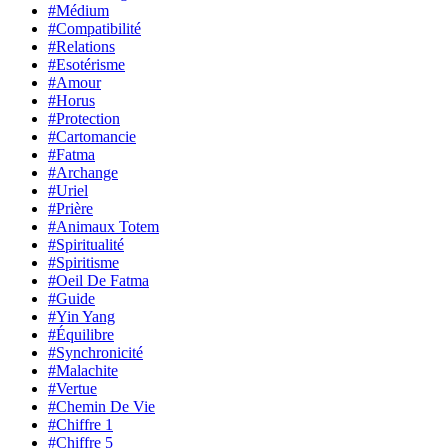
#Médium
#Compatibilité
#Relations
#Esotérisme
#Amour
#Horus
#Protection
#Cartomancie
#Fatma
#Archange
#Uriel
#Prière
#Animaux Totem
#Spiritualité
#Spiritisme
#Oeil De Fatma
#Guide
#Yin Yang
#Équilibre
#Synchronicité
#Malachite
#Vertue
#Chemin De Vie
#Chiffre 1
#Chiffre 5