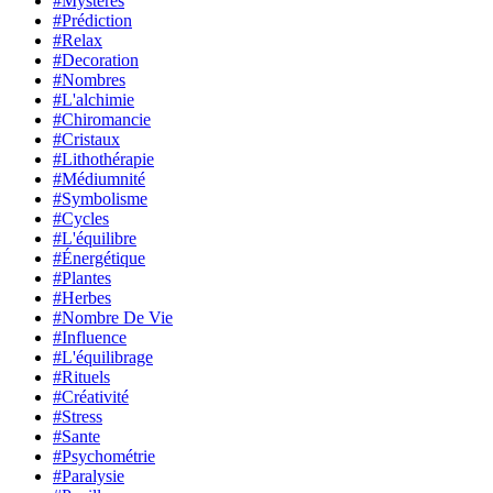
#Mystères
#Prédiction
#Relax
#Decoration
#Nombres
#L'alchimie
#Chiromancie
#Cristaux
#Lithothérapie
#Médiumnité
#Symbolisme
#Cycles
#L'équilibre
#Énergétique
#Plantes
#Herbes
#Nombre De Vie
#Influence
#L'équilibrage
#Rituels
#Créativité
#Stress
#Sante
#Psychométrie
#Paralysie