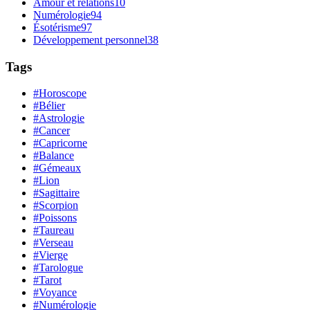
Amour et relations
10
Numérologie
94
Ésotérisme
97
Développement personnel
38
Tags
#Horoscope
#Bélier
#Astrologie
#Cancer
#Capricorne
#Balance
#Gémeaux
#Lion
#Sagittaire
#Scorpion
#Poissons
#Taureau
#Verseau
#Vierge
#Tarologue
#Tarot
#Voyance
#Numérologie