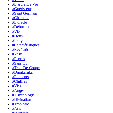
#L'arbre De Vie
#Guérisseur
#Saint Germain
#Chamane
#L'oracle
#Débutants
#Vie
#Dons
#Indigo
#Caractéristiques
#Révélation
#Vesta
#Esprits
#Sans Cb
#Trois De Coupe
#Darakaraka
#Elements
#Chiffres
#Vies
#Anges
# Psychologie
#Divination
#Tropicale
#Arts