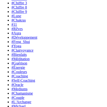
#Chiffre 3
#Chiffre 8
#Chiffre 9
#Lune
#Chakras
#11
#Rêves
#Aura
#Développement
#Feng_Shui
#Yoga
#Clairvoyance
#Bienfaits
#Méditation
#Guérison
#Énergie
#Couleurs
#Coaching
#Self-Coaching
#Oracle
#Mediums
#Chamanisme
#Couple
#L'Archange
#Michael