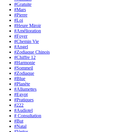
#Gratuite
#Mars
#Pierre
#Loi
#Heure Miroir
#Amélioration
#Foyer
#Chemin Vie
#Angel
#Zodiaque Chinois
#Chiffre 12
#Harmonie
#Sommeil
#Zodiaque
#Blue
#Planète
#Allumettes
#Egypt
#Pratiques
#222
#Audiotel
# Consultation
#But
#Natal
#Vertus