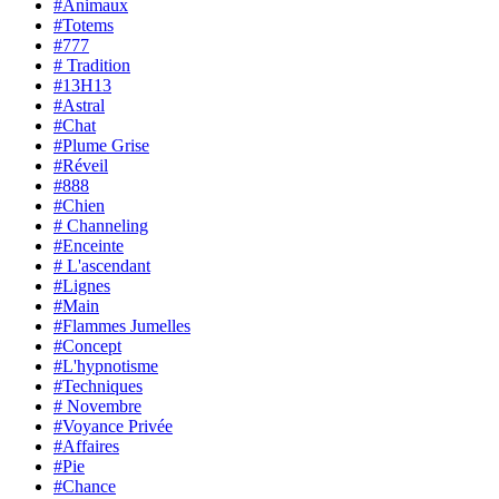
#Animaux
#Totems
#777
# Tradition
#13H13
#Astral
#Chat
#Plume Grise
#Réveil
#888
#Chien
# Channeling
#Enceinte
# L'ascendant
#Lignes
#Main
#Flammes Jumelles
#Concept
#L'hypnotisme
#Techniques
# Novembre
#Voyance Privée
#Affaires
#Pie
#Chance