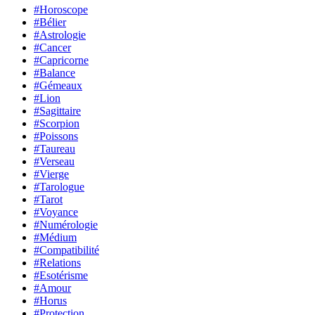
#Horoscope
#Bélier
#Astrologie
#Cancer
#Capricorne
#Balance
#Gémeaux
#Lion
#Sagittaire
#Scorpion
#Poissons
#Taureau
#Verseau
#Vierge
#Tarologue
#Tarot
#Voyance
#Numérologie
#Médium
#Compatibilité
#Relations
#Esotérisme
#Amour
#Horus
#Protection