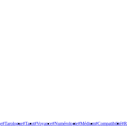
ge
#Tarologue
#Tarot
#Voyance
#Numérologie
#Médium
#Compatibilité
#R