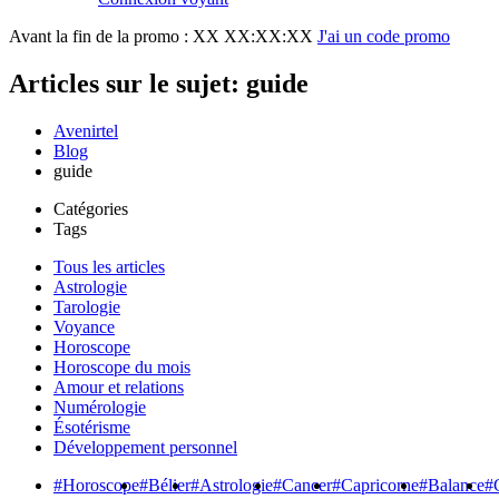
Avant la fin de la promo :
XX XX:XX:XX
J'ai un code promo
Articles sur le sujet: guide
Avenirtel
Blog
guide
Catégories
Tags
Tous les articles
Astrologie
Tarologie
Voyance
Horoscope
Horoscope du mois
Amour et relations
Numérologie
Ésotérisme
Développement personnel
#Horoscope
#Bélier
#Astrologie
#Cancer
#Capricorne
#Balance
#