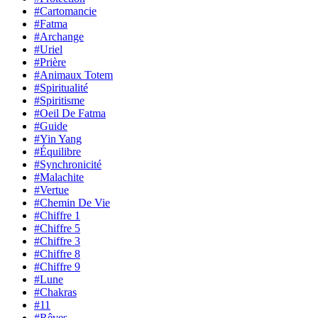
#Cartomancie
#Fatma
#Archange
#Uriel
#Prière
#Animaux Totem
#Spiritualité
#Spiritisme
#Oeil De Fatma
#Guide
#Yin Yang
#Équilibre
#Synchronicité
#Malachite
#Vertue
#Chemin De Vie
#Chiffre 1
#Chiffre 5
#Chiffre 3
#Chiffre 8
#Chiffre 9
#Lune
#Chakras
#11
#Rêves