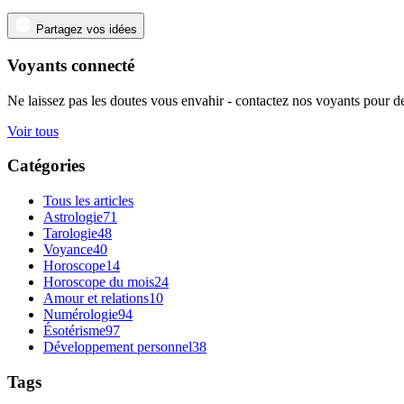
Partagez vos idées
Voyants connecté
Ne laissez pas les doutes vous envahir - contactez nos voyants pour de
Voir tous
Catégories
Tous les articles
Astrologie
71
Tarologie
48
Voyance
40
Horoscope
14
Horoscope du mois
24
Amour et relations
10
Numérologie
94
Ésotérisme
97
Développement personnel
38
Tags