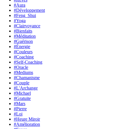
#Aura
#Développement
#Feng_Shui
#Yoga
#Clairvoyance
#Bienfaits
#Méditation
#Guérison
#Énergie
#Couleurs
#Coaching
#Self-Coaching
#Oracle
#Mediums
#Chamanisme
#Couple
#L'Archange
#Michael
#Gratuite
#Mars
#Pierre
#Loi
#Heure Miroir
#Amélioration