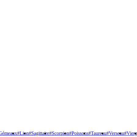
Gémeaux
#Lion
#Sagittaire
#Scorpion
#Poissons
#Taureau
#Verseau
#Vier