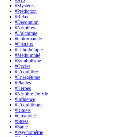
#Arts
#Mystères
#Prédiction
#Relax
#Decoration
#Nombres
#L'alchimie
#Chiromancie
#Cristaux
#Lithothérapie
#Médiumnité
#Symbolisme
#Cycles
#L'équilibre
#Énergétique
#Plantes
#Herbes
#Nombre De Vie
#Influence
#L'équilibrage
#Rituels
#Créativité
#Stress
#Sante
#Psychométrie