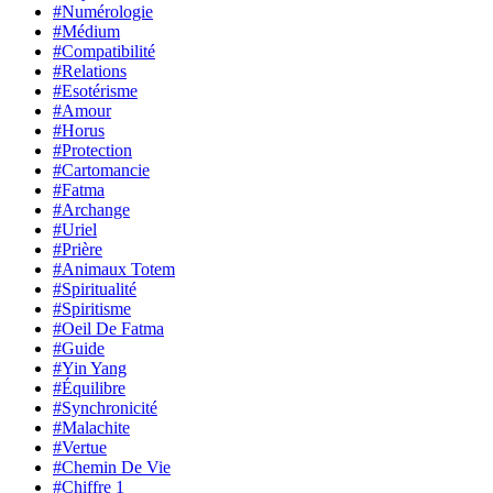
#Numérologie
#Médium
#Compatibilité
#Relations
#Esotérisme
#Amour
#Horus
#Protection
#Cartomancie
#Fatma
#Archange
#Uriel
#Prière
#Animaux Totem
#Spiritualité
#Spiritisme
#Oeil De Fatma
#Guide
#Yin Yang
#Équilibre
#Synchronicité
#Malachite
#Vertue
#Chemin De Vie
#Chiffre 1