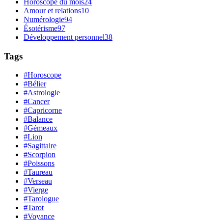
Horoscope du mois
24
Amour et relations
10
Numérologie
94
Ésotérisme
97
Développement personnel
38
Tags
#Horoscope
#Bélier
#Astrologie
#Cancer
#Capricorne
#Balance
#Gémeaux
#Lion
#Sagittaire
#Scorpion
#Poissons
#Taureau
#Verseau
#Vierge
#Tarologue
#Tarot
#Voyance