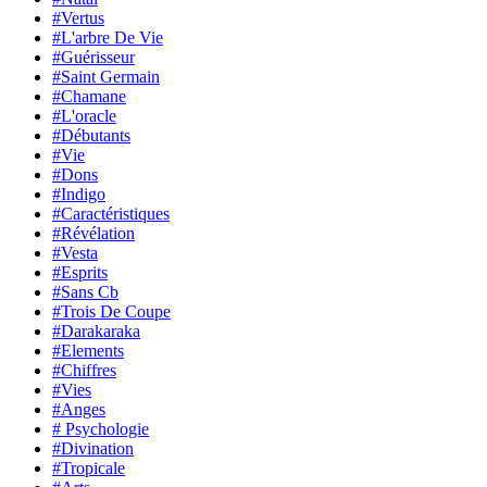
#Vertus
#L'arbre De Vie
#Guérisseur
#Saint Germain
#Chamane
#L'oracle
#Débutants
#Vie
#Dons
#Indigo
#Caractéristiques
#Révélation
#Vesta
#Esprits
#Sans Cb
#Trois De Coupe
#Darakaraka
#Elements
#Chiffres
#Vies
#Anges
# Psychologie
#Divination
#Tropicale