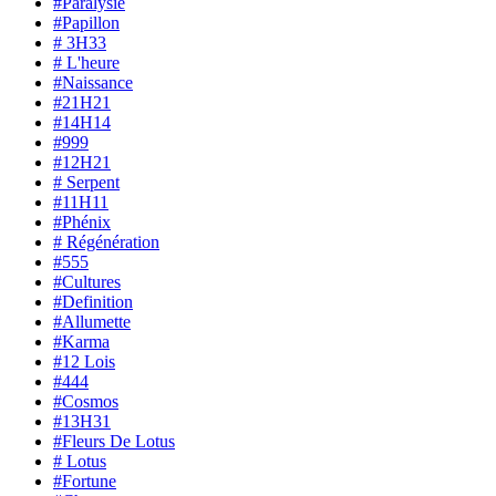
#Paralysie
#Papillon
# 3H33
# L'heure
#Naissance
#21H21
#14H14
#999
#12H21
# Serpent
#11H11
#Phénix
# Régénération
#555
#Cultures
#Definition
#Allumette
#Karma
#12 Lois
#444
#Cosmos
#13H31
#Fleurs De Lotus
# Lotus
#Fortune