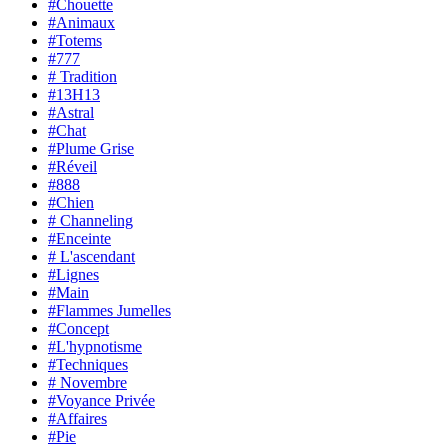
#Chouette
#Animaux
#Totems
#777
# Tradition
#13H13
#Astral
#Chat
#Plume Grise
#Réveil
#888
#Chien
# Channeling
#Enceinte
# L'ascendant
#Lignes
#Main
#Flammes Jumelles
#Concept
#L'hypnotisme
#Techniques
# Novembre
#Voyance Privée
#Affaires
#Pie