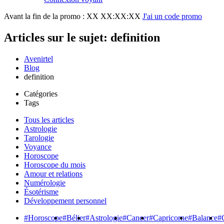
Avant la fin de la promo :
XX XX:XX:XX
J'ai un code promo
Articles sur le sujet: definition
Avenirtel
Blog
definition
Catégories
Tags
Tous les articles
Astrologie
Tarologie
Voyance
Horoscope
Horoscope du mois
Amour et relations
Numérologie
Ésotérisme
Développement personnel
#Horoscope
#Bélier
#Astrologie
#Cancer
#Capricorne
#Balance
#