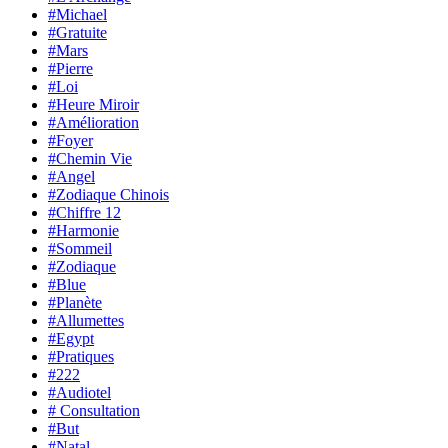
#Michael
#Gratuite
#Mars
#Pierre
#Loi
#Heure Miroir
#Amélioration
#Foyer
#Chemin Vie
#Angel
#Zodiaque Chinois
#Chiffre 12
#Harmonie
#Sommeil
#Zodiaque
#Blue
#Planète
#Allumettes
#Egypt
#Pratiques
#222
#Audiotel
# Consultation
#But
#Natal