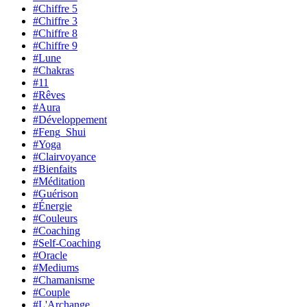
#Chiffre 5
#Chiffre 3
#Chiffre 8
#Chiffre 9
#Lune
#Chakras
#11
#Rêves
#Aura
#Développement
#Feng_Shui
#Yoga
#Clairvoyance
#Bienfaits
#Méditation
#Guérison
#Énergie
#Couleurs
#Coaching
#Self-Coaching
#Oracle
#Mediums
#Chamanisme
#Couple
#L'Archange