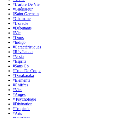
#L'arbre De Vie
#Guérisseur
#Saint Germain
#Chamane
#L'oracle
#Débutants
#Vie
#Dons
#Indigo
#Caractéristiques
#Révélation
#Vesta
#Esprits
#Sans Cb
#Trois De Coupe
#Darakaraka
#Elements
#Chiffres
#Vies
#Anges
# Psychologie
#Divination
#Tropicale
#Arts