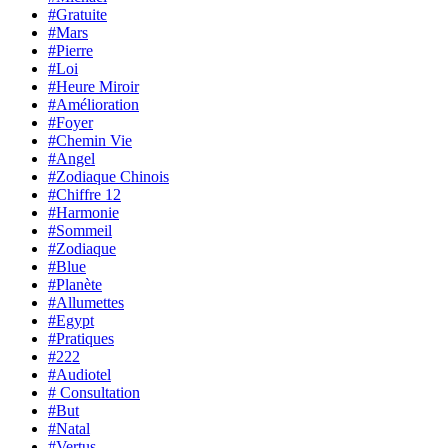
#Gratuite
#Mars
#Pierre
#Loi
#Heure Miroir
#Amélioration
#Foyer
#Chemin Vie
#Angel
#Zodiaque Chinois
#Chiffre 12
#Harmonie
#Sommeil
#Zodiaque
#Blue
#Planète
#Allumettes
#Egypt
#Pratiques
#222
#Audiotel
# Consultation
#But
#Natal
#Vertus