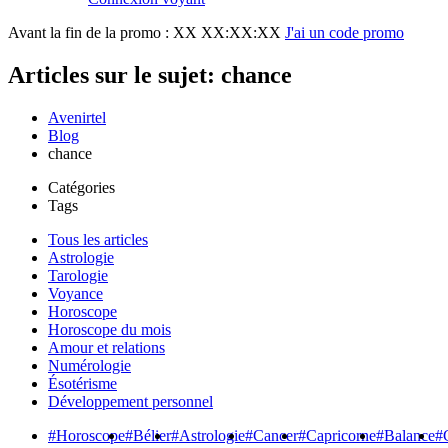
Avant la fin de la promo :
XX XX:XX:XX
J'ai un code promo
Articles sur le sujet: chance
Avenirtel
Blog
chance
Catégories
Tags
Tous les articles
Astrologie
Tarologie
Voyance
Horoscope
Horoscope du mois
Amour et relations
Numérologie
Ésotérisme
Développement personnel
#Horoscope
#Bélier
#Astrologie
#Cancer
#Capricorne
#Balance
#