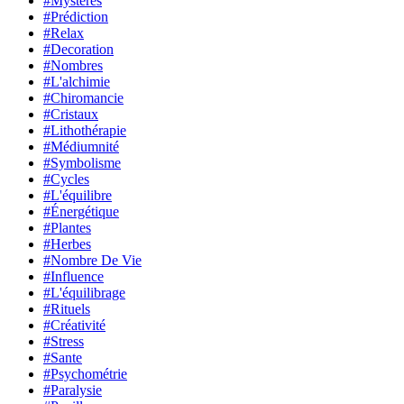
#Mystères
#Prédiction
#Relax
#Decoration
#Nombres
#L'alchimie
#Chiromancie
#Cristaux
#Lithothérapie
#Médiumnité
#Symbolisme
#Cycles
#L'équilibre
#Énergétique
#Plantes
#Herbes
#Nombre De Vie
#Influence
#L'équilibrage
#Rituels
#Créativité
#Stress
#Sante
#Psychométrie
#Paralysie