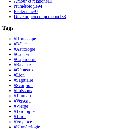
Amour et relations
10
Numérologie
94
Ésotérisme
97
Développement personnel
38
Tags
#Horoscope
#Bélier
#Astrologie
#Cancer
#Capricorne
#Balance
#Gémeaux
#Lion
#Sagittaire
#Scorpion
#Poissons
#Taureau
#Verseau
#Vierge
#Tarologue
#Tarot
#Voyance
#Numérologie