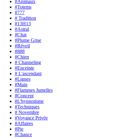
#Animaux
#Totems
#777
# Tradition
#13H13
#Astral
#Chat
#Plume Grise
#Réveil
#888
#Chien
# Channeling
#Enceinte
# L'ascendant
#Lignes
#Main
#Flammes Jumelles
#Concept
#L'hypnotisme
#Techniques
# Novembre
#Voyance Privée
#Affaires
#Pie
#Chance