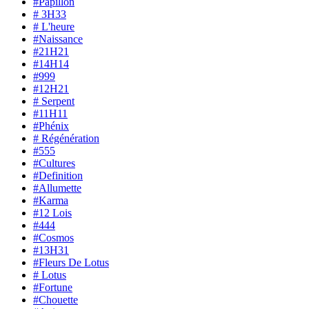
#Papillon
# 3H33
# L'heure
#Naissance
#21H21
#14H14
#999
#12H21
# Serpent
#11H11
#Phénix
# Régénération
#555
#Cultures
#Definition
#Allumette
#Karma
#12 Lois
#444
#Cosmos
#13H31
#Fleurs De Lotus
# Lotus
#Fortune
#Chouette