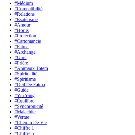
#Médium
#Compatibilité
#Relations
#Esotérisme
#Amour
#Horus
#Protection
#Cartomancie
#Fatma
#Archange
#Uriel
#Prière
#Animaux Totem
#Spiritualité
#Spiritisme
#Oeil De Fatma
#Guide
#Yin Yang
#Équilibre
#Synchronicité
#Malachite
#Vertue
#Chemin De Vie
#Chiffre 1
#Chiffre 5