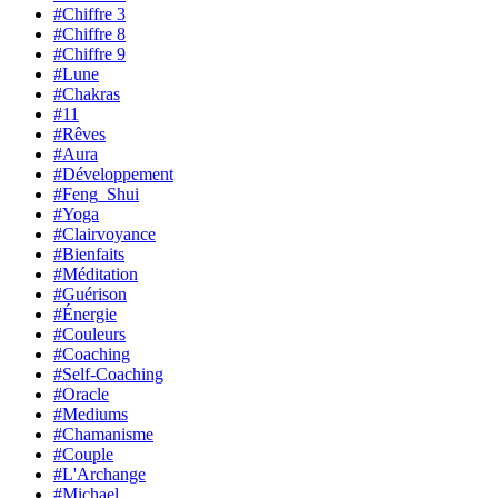
#Chiffre 3
#Chiffre 8
#Chiffre 9
#Lune
#Chakras
#11
#Rêves
#Aura
#Développement
#Feng_Shui
#Yoga
#Clairvoyance
#Bienfaits
#Méditation
#Guérison
#Énergie
#Couleurs
#Coaching
#Self-Coaching
#Oracle
#Mediums
#Chamanisme
#Couple
#L'Archange
#Michael