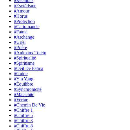
#Relations
#Esotérisme
#Amour
#Horus
#Protection
#Cartomancie
#Fatma
#Archange
#Uriel
#Prière
#Animaux Totem
#Spiritualité
#Spiritisme
#Oeil De Fatma
#Guide
#Yin Yang
#Équilibre
#Synchronicité
#Malachite
#Vertue
#Chemin De Vie
#Chiffre 1
#Chiffre 5
#Chiffre 3
#Chiffre 8