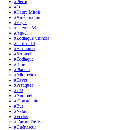
#Pierre
#Loi
#Heure Miroir
#Amélioration
#Foyer
#Chemin Vie
#Angel
#Zodiaque Chinois
#Chiffre 12
#Harmonie
#Sommeil
#Zodiaque
#Blue
#Planète
#Allumettes
#Egypt
#Pratiques
#222
#Audiotel
# Consultation
#But
#Natal
#Vertus
#L'arbre De Vie
#Guérisseur