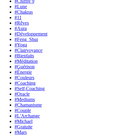
#Chiffre 9
#Lune
#Chakras
#11
#Rêves
#Aura
#Développement
#Feng_Shui
#Yoga
#Clairvoyance
#Bienfaits
#Méditation
#Guérison
#Énergie
#Couleurs
#Coaching
#Self-Coaching
#Oracle
#Mediums
#Chamanisme
#Couple
#L'Archange
#Michael
#Gratuite
#Mars