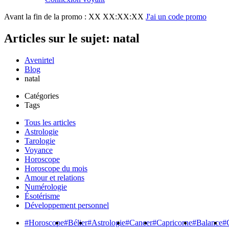
Avant la fin de la promo :
XX XX:XX:XX
J'ai un code promo
Articles sur le sujet: natal
Avenirtel
Blog
natal
Catégories
Tags
Tous les articles
Astrologie
Tarologie
Voyance
Horoscope
Horoscope du mois
Amour et relations
Numérologie
Ésotérisme
Développement personnel
#Horoscope
#Bélier
#Astrologie
#Cancer
#Capricorne
#Balance
#