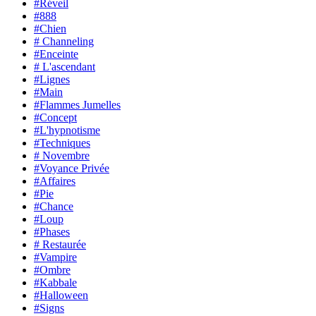
#Réveil
#888
#Chien
# Channeling
#Enceinte
# L'ascendant
#Lignes
#Main
#Flammes Jumelles
#Concept
#L'hypnotisme
#Techniques
# Novembre
#Voyance Privée
#Affaires
#Pie
#Chance
#Loup
#Phases
# Restaurée
#Vampire
#Ombre
#Kabbale
#Halloween
#Signs