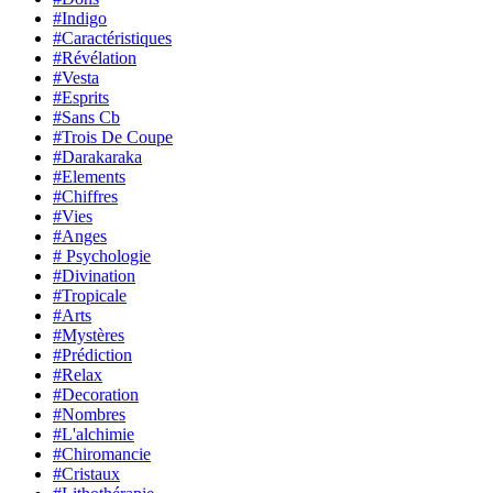
#Indigo
#Caractéristiques
#Révélation
#Vesta
#Esprits
#Sans Cb
#Trois De Coupe
#Darakaraka
#Elements
#Chiffres
#Vies
#Anges
# Psychologie
#Divination
#Tropicale
#Arts
#Mystères
#Prédiction
#Relax
#Decoration
#Nombres
#L'alchimie
#Chiromancie
#Cristaux