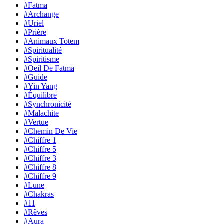
#Fatma
#Archange
#Uriel
#Prière
#Animaux Totem
#Spiritualité
#Spiritisme
#Oeil De Fatma
#Guide
#Yin Yang
#Équilibre
#Synchronicité
#Malachite
#Vertue
#Chemin De Vie
#Chiffre 1
#Chiffre 5
#Chiffre 3
#Chiffre 8
#Chiffre 9
#Lune
#Chakras
#11
#Rêves
#Aura