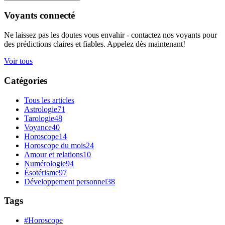
Voyants connecté
Ne laissez pas les doutes vous envahir - contactez nos voyants pour
des prédictions claires et fiables. Appelez dès maintenant!
Voir tous
Catégories
Tous les articles
Astrologie
71
Tarologie
48
Voyance
40
Horoscope
14
Horoscope du mois
24
Amour et relations
10
Numérologie
94
Ésotérisme
97
Développement personnel
38
Tags
#Horoscope