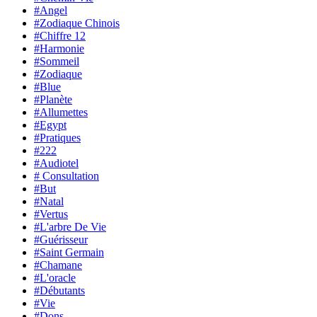
#Angel
#Zodiaque Chinois
#Chiffre 12
#Harmonie
#Sommeil
#Zodiaque
#Blue
#Planète
#Allumettes
#Egypt
#Pratiques
#222
#Audiotel
# Consultation
#But
#Natal
#Vertus
#L'arbre De Vie
#Guérisseur
#Saint Germain
#Chamane
#L'oracle
#Débutants
#Vie
#Dons