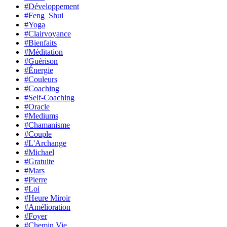
#Développement
#Feng_Shui
#Yoga
#Clairvoyance
#Bienfaits
#Méditation
#Guérison
#Énergie
#Couleurs
#Coaching
#Self-Coaching
#Oracle
#Mediums
#Chamanisme
#Couple
#L'Archange
#Michael
#Gratuite
#Mars
#Pierre
#Loi
#Heure Miroir
#Amélioration
#Foyer
#Chemin Vie