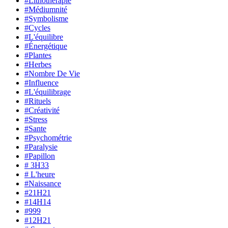
#Lithothérapie
#Médiumnité
#Symbolisme
#Cycles
#L'équilibre
#Énergétique
#Plantes
#Herbes
#Nombre De Vie
#Influence
#L'équilibrage
#Rituels
#Créativité
#Stress
#Sante
#Psychométrie
#Paralysie
#Papillon
# 3H33
# L'heure
#Naissance
#21H21
#14H14
#999
#12H21