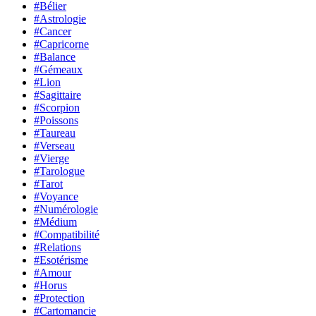
#Bélier
#Astrologie
#Cancer
#Capricorne
#Balance
#Gémeaux
#Lion
#Sagittaire
#Scorpion
#Poissons
#Taureau
#Verseau
#Vierge
#Tarologue
#Tarot
#Voyance
#Numérologie
#Médium
#Compatibilité
#Relations
#Esotérisme
#Amour
#Horus
#Protection
#Cartomancie