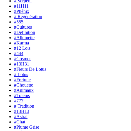
# Serpent
#11H11
#Phénix
# Régénération
#555
#Cultures
#Definition
#Allumette
#Karma
#12 Lois
#444
#Cosmos
#13H31
#Fleurs De Lotus
# Lotus
#Fortune
#Chouette
#Animaux
#Totems
#777
# Tradition
#13H13
#Astral
#Chat
#Plume Grise