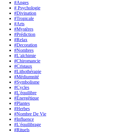
#Anges
# Psychologie
#Divination
#Tropicale
#Arts
#Mystères
#Prédiction
#Relax
#Decoration
#Nombres
#L'alchimie
#Chiromancie
#Cristaux
#Lithothérapie
#Médiumnité
#Symbolisme
#Cycles
#L'équilibre
#Énergétique
#Plantes
#Herbes
#Nombre De Vie
#Influence
#L'équilibrage
#Rituels