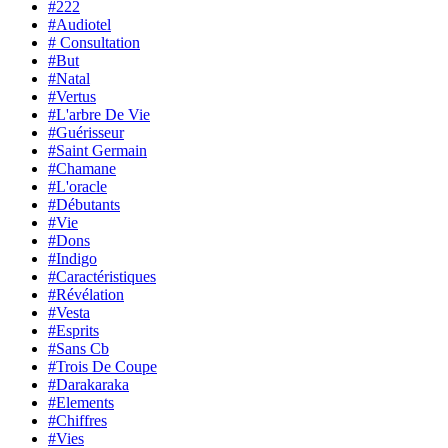
#222
#Audiotel
# Consultation
#But
#Natal
#Vertus
#L'arbre De Vie
#Guérisseur
#Saint Germain
#Chamane
#L'oracle
#Débutants
#Vie
#Dons
#Indigo
#Caractéristiques
#Révélation
#Vesta
#Esprits
#Sans Cb
#Trois De Coupe
#Darakaraka
#Elements
#Chiffres
#Vies