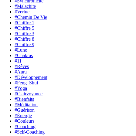
#Synchronicité
#Malachite
#Vertue
#Chemin De Vie
#Chiffre 1
#Chiffre 5
#Chiffre 3
#Chiffre 8
#Chiffre 9
#Lune
#Chakras
#11
#Rêves
#Aura
#Développement
#Feng_Shui
#Yoga
#Clairvoyance
#Bienfaits
#Méditation
#Guérison
#Énergie
#Couleurs
#Coaching
#Self-Coaching