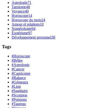
Astrologie
71
Tarologie
48
Voyance
40
Horoscope
14
Horoscope du mois
24
Amour et relations
10
Numérologie
94
Ésotérisme
97
Développement personnel
38
Tags
#Horoscope
#Bélier
#Astrologie
#Cancer
#Capricorne
#Balance
#Gémeaux
#Lion
#Sagittaire
#Scorpion
#Poissons
#Taureau