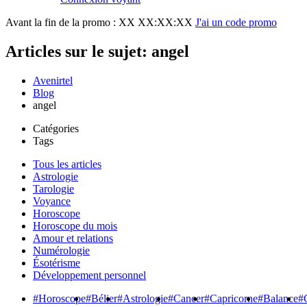
Avant la fin de la promo :
XX XX:XX:XX
J'ai un code promo
Articles sur le sujet: angel
Avenirtel
Blog
angel
Catégories
Tags
Tous les articles
Astrologie
Tarologie
Voyance
Horoscope
Horoscope du mois
Amour et relations
Numérologie
Ésotérisme
Développement personnel
#Horoscope
#Bélier
#Astrologie
#Cancer
#Capricorne
#Balance
#