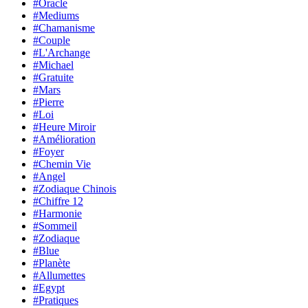
#Oracle
#Mediums
#Chamanisme
#Couple
#L'Archange
#Michael
#Gratuite
#Mars
#Pierre
#Loi
#Heure Miroir
#Amélioration
#Foyer
#Chemin Vie
#Angel
#Zodiaque Chinois
#Chiffre 12
#Harmonie
#Sommeil
#Zodiaque
#Blue
#Planète
#Allumettes
#Egypt
#Pratiques