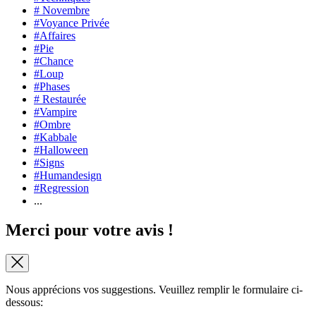
# Novembre
#Voyance Privée
#Affaires
#Pie
#Chance
#Loup
#Phases
# Restaurée
#Vampire
#Ombre
#Kabbale
#Halloween
#Signs
#Humandesign
#Regression
...
Merci pour votre avis !
Nous apprécions vos suggestions. Veuillez remplir le formulaire ci-
dessous: