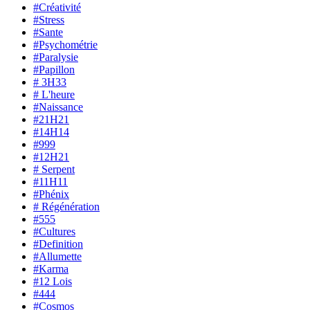
#Créativité
#Stress
#Sante
#Psychométrie
#Paralysie
#Papillon
# 3H33
# L'heure
#Naissance
#21H21
#14H14
#999
#12H21
# Serpent
#11H11
#Phénix
# Régénération
#555
#Cultures
#Definition
#Allumette
#Karma
#12 Lois
#444
#Cosmos