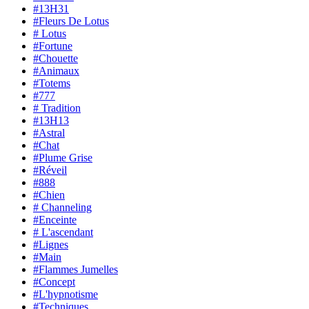
#13H31
#Fleurs De Lotus
# Lotus
#Fortune
#Chouette
#Animaux
#Totems
#777
# Tradition
#13H13
#Astral
#Chat
#Plume Grise
#Réveil
#888
#Chien
# Channeling
#Enceinte
# L'ascendant
#Lignes
#Main
#Flammes Jumelles
#Concept
#L'hypnotisme
#Techniques