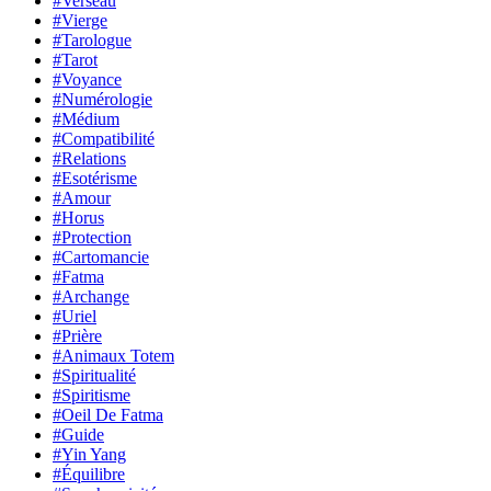
#Verseau
#Vierge
#Tarologue
#Tarot
#Voyance
#Numérologie
#Médium
#Compatibilité
#Relations
#Esotérisme
#Amour
#Horus
#Protection
#Cartomancie
#Fatma
#Archange
#Uriel
#Prière
#Animaux Totem
#Spiritualité
#Spiritisme
#Oeil De Fatma
#Guide
#Yin Yang
#Équilibre