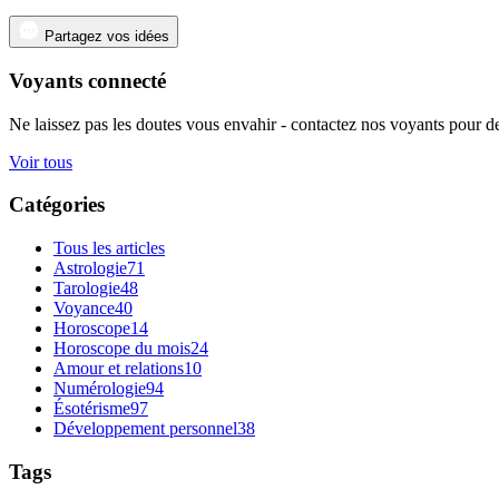
Partagez vos idées
Voyants connecté
Ne laissez pas les doutes vous envahir - contactez nos voyants pour de
Voir tous
Catégories
Tous les articles
Astrologie
71
Tarologie
48
Voyance
40
Horoscope
14
Horoscope du mois
24
Amour et relations
10
Numérologie
94
Ésotérisme
97
Développement personnel
38
Tags