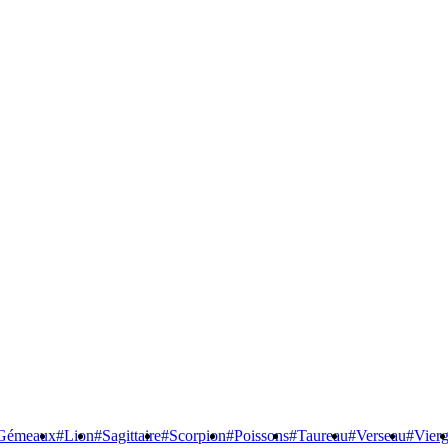
Gémeaux
#Lion
#Sagittaire
#Scorpion
#Poissons
#Taureau
#Verseau
#Vier