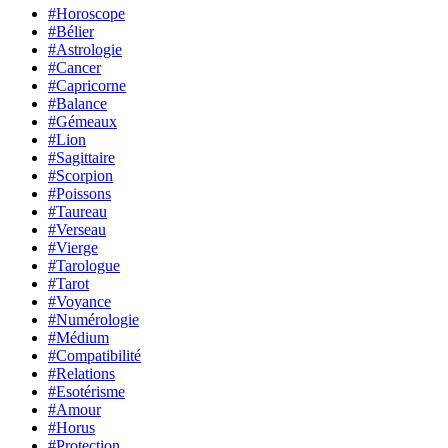
#Horoscope
#Bélier
#Astrologie
#Cancer
#Capricorne
#Balance
#Gémeaux
#Lion
#Sagittaire
#Scorpion
#Poissons
#Taureau
#Verseau
#Vierge
#Tarologue
#Tarot
#Voyance
#Numérologie
#Médium
#Compatibilité
#Relations
#Esotérisme
#Amour
#Horus
#Protection