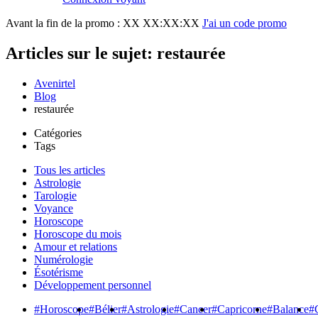
Avant la fin de la promo :
XX XX:XX:XX
J'ai un code promo
Articles sur le sujet: restaurée
Avenirtel
Blog
restaurée
Catégories
Tags
Tous les articles
Astrologie
Tarologie
Voyance
Horoscope
Horoscope du mois
Amour et relations
Numérologie
Ésotérisme
Développement personnel
#Horoscope
#Bélier
#Astrologie
#Cancer
#Capricorne
#Balance
#