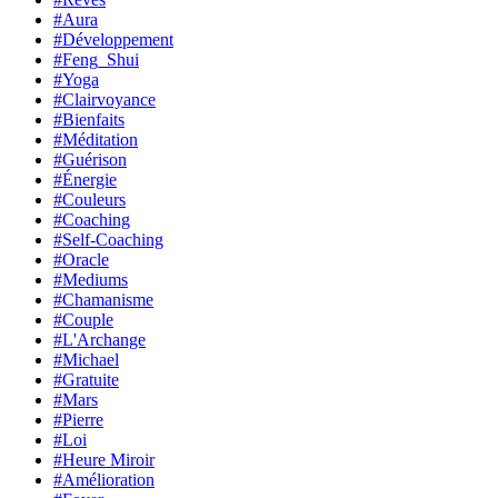
#Aura
#Développement
#Feng_Shui
#Yoga
#Clairvoyance
#Bienfaits
#Méditation
#Guérison
#Énergie
#Couleurs
#Coaching
#Self-Coaching
#Oracle
#Mediums
#Chamanisme
#Couple
#L'Archange
#Michael
#Gratuite
#Mars
#Pierre
#Loi
#Heure Miroir
#Amélioration