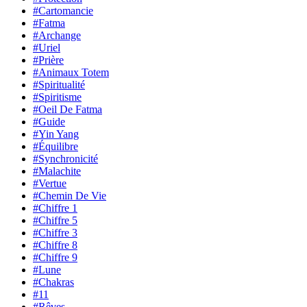
#Cartomancie
#Fatma
#Archange
#Uriel
#Prière
#Animaux Totem
#Spiritualité
#Spiritisme
#Oeil De Fatma
#Guide
#Yin Yang
#Équilibre
#Synchronicité
#Malachite
#Vertue
#Chemin De Vie
#Chiffre 1
#Chiffre 5
#Chiffre 3
#Chiffre 8
#Chiffre 9
#Lune
#Chakras
#11
#Rêves