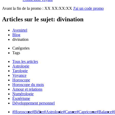
Avant la fin de la promo :
XX XX:XX:XX
J'ai un code promo
Articles sur le sujet: divination
Avenirtel
Blog
divination
Catégories
Tags
Tous les articles
Astrologie
Tarologie
Voyance
Horoscope
Horoscope du mois
Amour et relations
Numérologie
Ésotérisme
Développement personnel
#Horoscope
#Bélier
#Astrologie
#Cancer
#Capricorne
#Balance
#