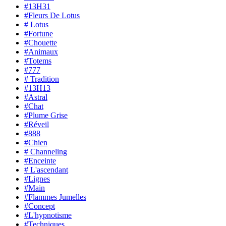
#13H31
#Fleurs De Lotus
# Lotus
#Fortune
#Chouette
#Animaux
#Totems
#777
# Tradition
#13H13
#Astral
#Chat
#Plume Grise
#Réveil
#888
#Chien
# Channeling
#Enceinte
# L'ascendant
#Lignes
#Main
#Flammes Jumelles
#Concept
#L'hypnotisme
#Techniques