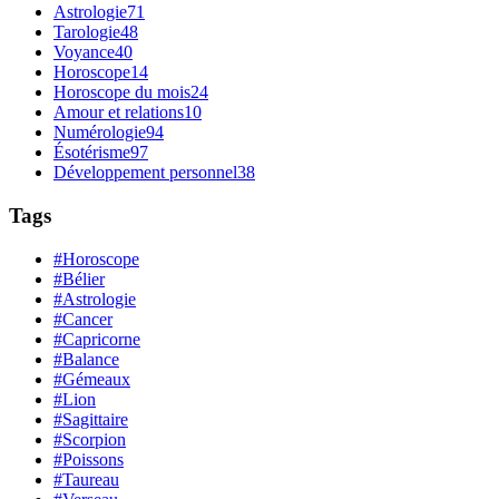
Astrologie
71
Tarologie
48
Voyance
40
Horoscope
14
Horoscope du mois
24
Amour et relations
10
Numérologie
94
Ésotérisme
97
Développement personnel
38
Tags
#Horoscope
#Bélier
#Astrologie
#Cancer
#Capricorne
#Balance
#Gémeaux
#Lion
#Sagittaire
#Scorpion
#Poissons
#Taureau