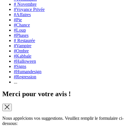
# Novembre
#Voyance Privée
#Affaires
#Pie
#Chance
#Loup
#Phases
# Restaurée
#Vampire
#Ombre
#Kabbale
#Halloween
#Signs
#Humandesign
#Regression
...
Merci pour votre avis !
Nous apprécions vos suggestions. Veuillez remplir le formulaire ci-
dessous: