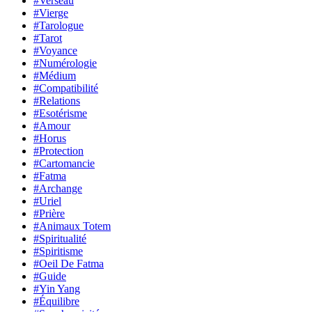
#Verseau
#Vierge
#Tarologue
#Tarot
#Voyance
#Numérologie
#Médium
#Compatibilité
#Relations
#Esotérisme
#Amour
#Horus
#Protection
#Cartomancie
#Fatma
#Archange
#Uriel
#Prière
#Animaux Totem
#Spiritualité
#Spiritisme
#Oeil De Fatma
#Guide
#Yin Yang
#Équilibre