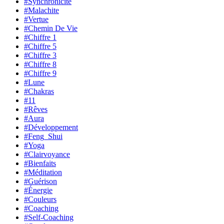
#Synchronicité
#Malachite
#Vertue
#Chemin De Vie
#Chiffre 1
#Chiffre 5
#Chiffre 3
#Chiffre 8
#Chiffre 9
#Lune
#Chakras
#11
#Rêves
#Aura
#Développement
#Feng_Shui
#Yoga
#Clairvoyance
#Bienfaits
#Méditation
#Guérison
#Énergie
#Couleurs
#Coaching
#Self-Coaching