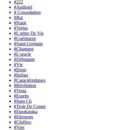
#222
#Audiotel
# Consultation
#But
#Natal
#Vertus
#L'arbre De Vie
#Guérisseur
#Saint Germain
#Chamane
#L'oracle
#Débutants
#Vie
#Dons
#Indigo
#Caractéristiques
#Révélation
#Vesta
#Esprits
#Sans Cb
#Trois De Coupe
#Darakaraka
#Elements
#Chiffres
#Vies