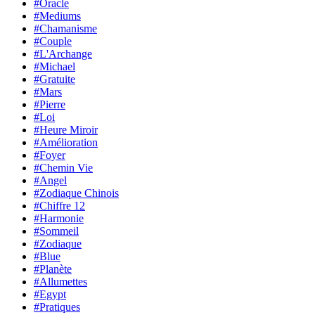
#Oracle
#Mediums
#Chamanisme
#Couple
#L'Archange
#Michael
#Gratuite
#Mars
#Pierre
#Loi
#Heure Miroir
#Amélioration
#Foyer
#Chemin Vie
#Angel
#Zodiaque Chinois
#Chiffre 12
#Harmonie
#Sommeil
#Zodiaque
#Blue
#Planète
#Allumettes
#Egypt
#Pratiques