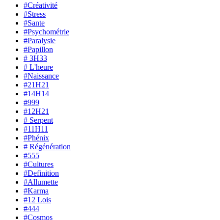
#Créativité
#Stress
#Sante
#Psychométrie
#Paralysie
#Papillon
# 3H33
# L'heure
#Naissance
#21H21
#14H14
#999
#12H21
# Serpent
#11H11
#Phénix
# Régénération
#555
#Cultures
#Definition
#Allumette
#Karma
#12 Lois
#444
#Cosmos