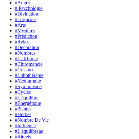
#Anges
# Psychologie
#Divination
#Tropicale
#Arts
#Mystères
#Prédiction
#Relax
#Decoration
#Nombres
#L'alchimie
#Chiromancie
#Cristaux
#Lithothérapie
#Médiumnité
#Symbolisme
#Cycles
#L'équilibre
#Énergétique
#Plantes
#Herbes
#Nombre De Vie
#Influence
#L'équilibrage
#Rituels