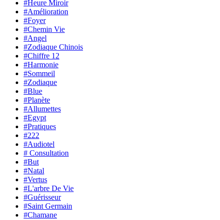
#Heure Miroir
#Amélioration
#Foyer
#Chemin Vie
#Angel
#Zodiaque Chinois
#Chiffre 12
#Harmonie
#Sommeil
#Zodiaque
#Blue
#Planète
#Allumettes
#Egypt
#Pratiques
#222
#Audiotel
# Consultation
#But
#Natal
#Vertus
#L'arbre De Vie
#Guérisseur
#Saint Germain
#Chamane