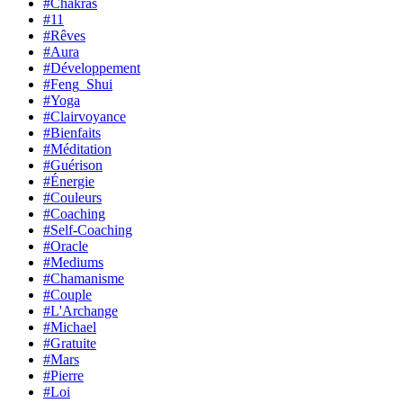
#Chakras
#11
#Rêves
#Aura
#Développement
#Feng_Shui
#Yoga
#Clairvoyance
#Bienfaits
#Méditation
#Guérison
#Énergie
#Couleurs
#Coaching
#Self-Coaching
#Oracle
#Mediums
#Chamanisme
#Couple
#L'Archange
#Michael
#Gratuite
#Mars
#Pierre
#Loi