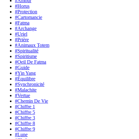
#Amour
#Horus
#Protection
#Cartomancie
#Fatma
#Archange
#Uriel
#Prière
#Animaux Totem
#Spiritualité
#Spiritisme
#Oeil De Fatma
#Guide
#Yin Yang
#Équilibre
#Synchronicité
#Malachite
#Vertue
#Chemin De Vie
#Chiffre 1
#Chiffre 5
#Chiffre 3
#Chiffre 8
#Chiffre 9
#Lune