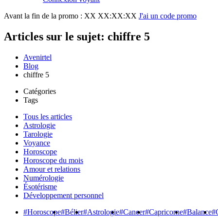
Avant la fin de la promo :
XX XX:XX:XX
J'ai un code promo
Articles sur le sujet: chiffre 5
Avenirtel
Blog
chiffre 5
Catégories
Tags
Tous les articles
Astrologie
Tarologie
Voyance
Horoscope
Horoscope du mois
Amour et relations
Numérologie
Ésotérisme
Développement personnel
#Horoscope
#Bélier
#Astrologie
#Cancer
#Capricorne
#Balance
#