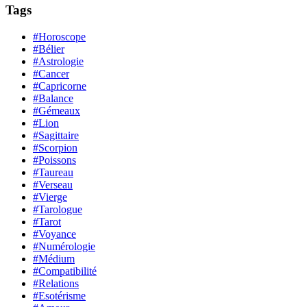
Tags
#Horoscope
#Bélier
#Astrologie
#Cancer
#Capricorne
#Balance
#Gémeaux
#Lion
#Sagittaire
#Scorpion
#Poissons
#Taureau
#Verseau
#Vierge
#Tarologue
#Tarot
#Voyance
#Numérologie
#Médium
#Compatibilité
#Relations
#Esotérisme