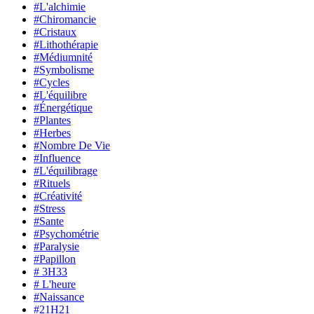
#L'alchimie
#Chiromancie
#Cristaux
#Lithothérapie
#Médiumnité
#Symbolisme
#Cycles
#L'équilibre
#Énergétique
#Plantes
#Herbes
#Nombre De Vie
#Influence
#L'équilibrage
#Rituels
#Créativité
#Stress
#Sante
#Psychométrie
#Paralysie
#Papillon
# 3H33
# L'heure
#Naissance
#21H21