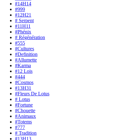
#14H14
#999
#12H21
# Serpent
#11H11
#Phénix
# Régénération
#555
#Cultures
#Definition
#Allumette
#Karma
#12 Lois
#444
#Cosmos
#13H31
#Fleurs De Lotus
# Lotus
#Fortune
#Chouette
#Animaux
#Totems
#777
# Tradition
#13H13