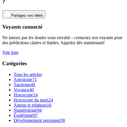
?
Partagez vos idées
Voyants connecté
Ne laissez pas les doutes vous envahir - contactez nos voyants pour
des prédictions claires et fiables. Appelez dès maintenant!
Voir tous
Catégories
Tous les articles
Astrologie
71
Tarologie
48
Voyance
40
Horoscope
14
Horoscope du mois
24
Amour et relations
10
Numérologie
94
Ésotérisme
97
Développement personnel
38