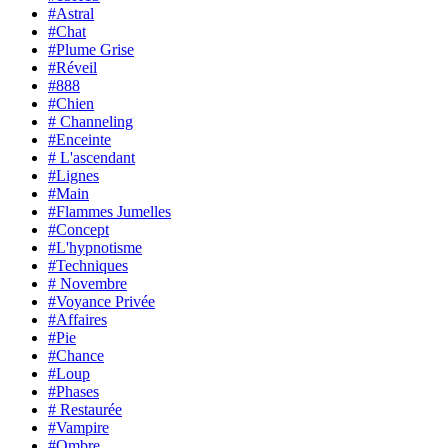
#Astral
#Chat
#Plume Grise
#Réveil
#888
#Chien
# Channeling
#Enceinte
# L'ascendant
#Lignes
#Main
#Flammes Jumelles
#Concept
#L'hypnotisme
#Techniques
# Novembre
#Voyance Privée
#Affaires
#Pie
#Chance
#Loup
#Phases
# Restaurée
#Vampire
#Ombre