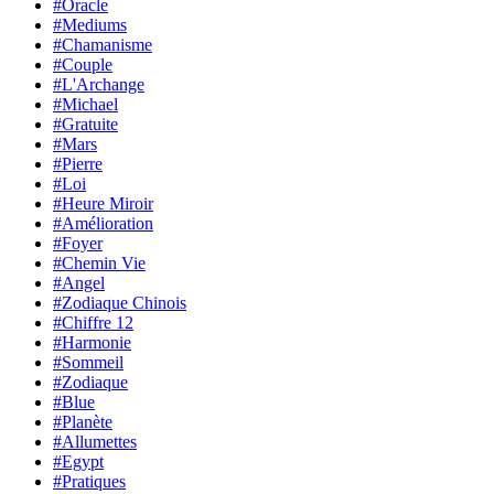
#Oracle
#Mediums
#Chamanisme
#Couple
#L'Archange
#Michael
#Gratuite
#Mars
#Pierre
#Loi
#Heure Miroir
#Amélioration
#Foyer
#Chemin Vie
#Angel
#Zodiaque Chinois
#Chiffre 12
#Harmonie
#Sommeil
#Zodiaque
#Blue
#Planète
#Allumettes
#Egypt
#Pratiques