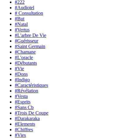
#222
#Audiotel
# Consultation
#But
#Natal
#Vertus
#L'arbre De Vie
#Guérisseur
#Saint Germain
#Chamane
#L'oracle
#Débutants
#Vie
#Dons
#Indigo
#Caractéristiques
#Révélation
#Vesta
#Esprits
#Sans Cb
#Trois De Coupe
#Darakaraka
#Elements
#Chiffres
#Vies