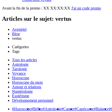
Avant la fin de la promo :
XX XX:XX:XX
J'ai un code promo
Articles sur le sujet: vertus
Avenirtel
Blog
vertus
Catégories
Tags
Tous les articles
Astrologie
Tarologie
Voyance
Horoscope
Horoscope du mois
Amour et relations
Numérologie
Ésotérisme
Développement personnel
#Horoscope
#Bélier
#Astrologie
#Cancer
#Capricorne
#Balance
#