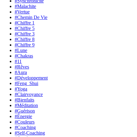
#Synchronicité
#Malachite
#Vertue
#Chemin De Vie
#Chiffre 1
#Chiffre 5
#Chiffre 3
#Chiffre 8
#Chiffre 9
#Lune
#Chakras
#11
#Rêves
#Aura
#Développement
#Feng_Shui
#Yoga
#Clairvoyance
#Bienfaits
#Méditation
#Guérison
#Énergie
#Couleurs
#Coaching
#Self-Coaching