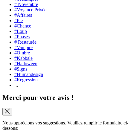
# Novembre
#Voyance Privée
#Affaires
#Pie
#Chance
#Loup
#Phases
# Restaurée
#Vampire
#Ombre
#Kabbale
#Halloween
#Signs
#Humandesign
#Regression
...
Merci pour votre avis !
Nous apprécions vos suggestions. Veuillez remplir le formulaire ci-
dessous: