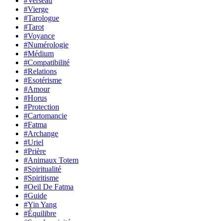
#Verseau
#Vierge
#Tarologue
#Tarot
#Voyance
#Numérologie
#Médium
#Compatibilité
#Relations
#Esotérisme
#Amour
#Horus
#Protection
#Cartomancie
#Fatma
#Archange
#Uriel
#Prière
#Animaux Totem
#Spiritualité
#Spiritisme
#Oeil De Fatma
#Guide
#Yin Yang
#Équilibre