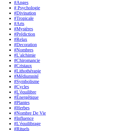
#Anges
# Psychologie
#Divination
#Tropicale
#Arts
#Mystères
#Prédiction
#Relax
#Decoration
#Nombres
#L'alchimie
#Chiromancie
#Cristaux
#Lithothérapie
#Médiumnité
#Symbolisme
#Cycles
#L'équilibre
#Énergétique
#Plantes
#Herbes
#Nombre De Vie
#Influence
#L'équilibrage
#Rituels