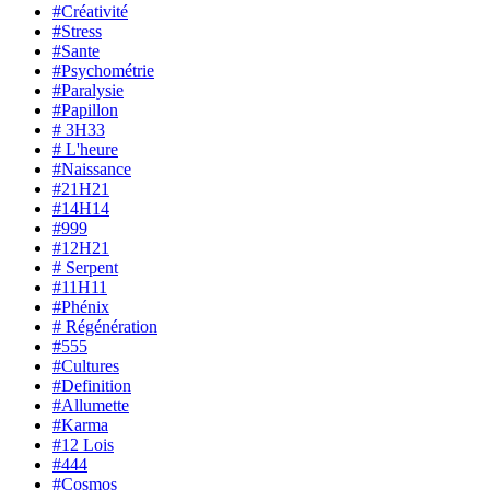
#Créativité
#Stress
#Sante
#Psychométrie
#Paralysie
#Papillon
# 3H33
# L'heure
#Naissance
#21H21
#14H14
#999
#12H21
# Serpent
#11H11
#Phénix
# Régénération
#555
#Cultures
#Definition
#Allumette
#Karma
#12 Lois
#444
#Cosmos