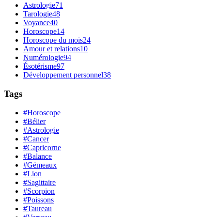
Astrologie
71
Tarologie
48
Voyance
40
Horoscope
14
Horoscope du mois
24
Amour et relations
10
Numérologie
94
Ésotérisme
97
Développement personnel
38
Tags
#Horoscope
#Bélier
#Astrologie
#Cancer
#Capricorne
#Balance
#Gémeaux
#Lion
#Sagittaire
#Scorpion
#Poissons
#Taureau