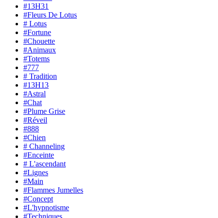
#13H31
#Fleurs De Lotus
# Lotus
#Fortune
#Chouette
#Animaux
#Totems
#777
# Tradition
#13H13
#Astral
#Chat
#Plume Grise
#Réveil
#888
#Chien
# Channeling
#Enceinte
# L'ascendant
#Lignes
#Main
#Flammes Jumelles
#Concept
#L'hypnotisme
#Techniques