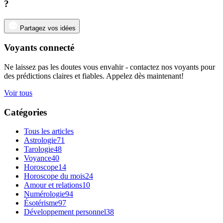
?
Partagez vos idées
Voyants connecté
Ne laissez pas les doutes vous envahir - contactez nos voyants pour
des prédictions claires et fiables. Appelez dès maintenant!
Voir tous
Catégories
Tous les articles
Astrologie
71
Tarologie
48
Voyance
40
Horoscope
14
Horoscope du mois
24
Amour et relations
10
Numérologie
94
Ésotérisme
97
Développement personnel
38