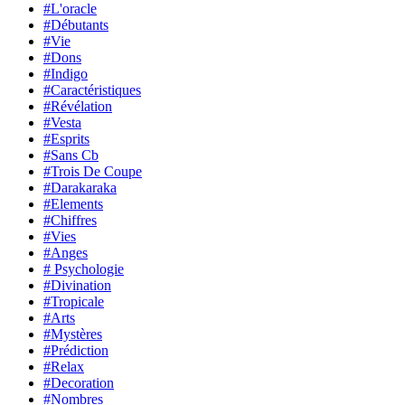
#L'oracle
#Débutants
#Vie
#Dons
#Indigo
#Caractéristiques
#Révélation
#Vesta
#Esprits
#Sans Cb
#Trois De Coupe
#Darakaraka
#Elements
#Chiffres
#Vies
#Anges
# Psychologie
#Divination
#Tropicale
#Arts
#Mystères
#Prédiction
#Relax
#Decoration
#Nombres