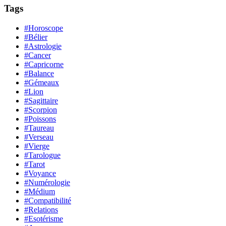
Tags
#Horoscope
#Bélier
#Astrologie
#Cancer
#Capricorne
#Balance
#Gémeaux
#Lion
#Sagittaire
#Scorpion
#Poissons
#Taureau
#Verseau
#Vierge
#Tarologue
#Tarot
#Voyance
#Numérologie
#Médium
#Compatibilité
#Relations
#Esotérisme