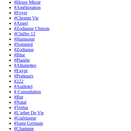
#Heure Miroir
#Amélioration
#Foyer
#Chemin Vie
#Angel
#Zodiaque Chinois
#Chiffre 12
#Harmonie
#Sommeil
#Zodiaque
#Blue
#Planète
#Allumettes
#Egypt
#Pratiques
#222
#Audiotel
# Consultation
#But
#Natal
#Vertus
#L'arbre De Vie
#Guérisseur
#Saint Germain
#Chamane