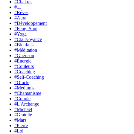
#Chakras
#11
#Rêves
#Aura
#Développement
#Feng_Shui
#Yoga
#Clairvoyance
#Bienfaits
#Méditation
#Guérison
#Énergie
#Couleurs
#Coaching
#Self-Coaching
#Oracle
#Mediums
#Chamanisme
#Couple
#L'Archange
#Michael
#Gratuite
#Mars
#Pierre
#Loi