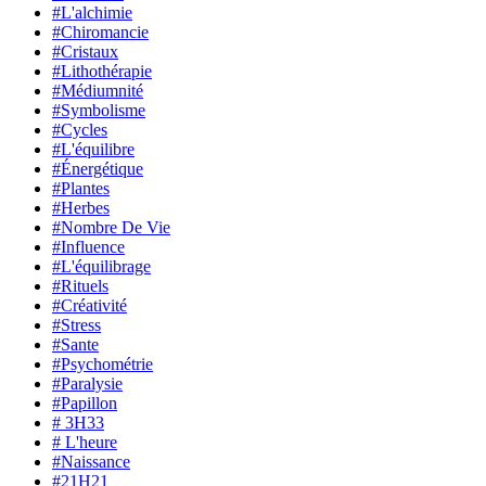
#L'alchimie
#Chiromancie
#Cristaux
#Lithothérapie
#Médiumnité
#Symbolisme
#Cycles
#L'équilibre
#Énergétique
#Plantes
#Herbes
#Nombre De Vie
#Influence
#L'équilibrage
#Rituels
#Créativité
#Stress
#Sante
#Psychométrie
#Paralysie
#Papillon
# 3H33
# L'heure
#Naissance
#21H21