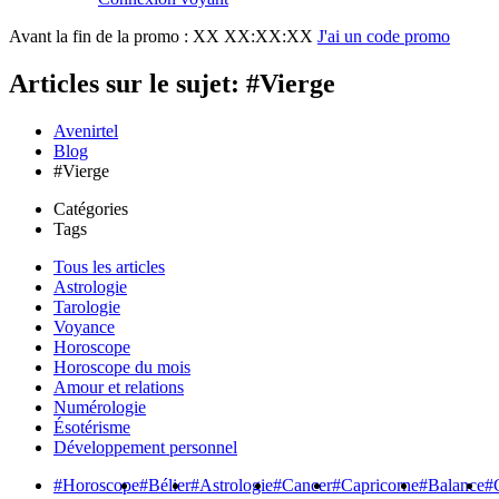
Avant la fin de la promo :
XX XX:XX:XX
J'ai un code promo
Articles sur le sujet: #Vierge
Avenirtel
Blog
#Vierge
Catégories
Tags
Tous les articles
Astrologie
Tarologie
Voyance
Horoscope
Horoscope du mois
Amour et relations
Numérologie
Ésotérisme
Développement personnel
#Horoscope
#Bélier
#Astrologie
#Cancer
#Capricorne
#Balance
#