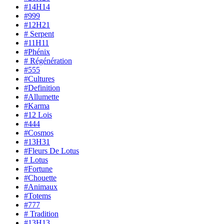
#14H14
#999
#12H21
# Serpent
#11H11
#Phénix
# Régénération
#555
#Cultures
#Definition
#Allumette
#Karma
#12 Lois
#444
#Cosmos
#13H31
#Fleurs De Lotus
# Lotus
#Fortune
#Chouette
#Animaux
#Totems
#777
# Tradition
#13H13