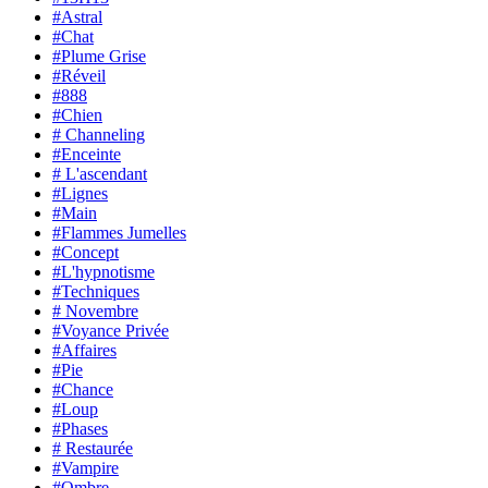
#Astral
#Chat
#Plume Grise
#Réveil
#888
#Chien
# Channeling
#Enceinte
# L'ascendant
#Lignes
#Main
#Flammes Jumelles
#Concept
#L'hypnotisme
#Techniques
# Novembre
#Voyance Privée
#Affaires
#Pie
#Chance
#Loup
#Phases
# Restaurée
#Vampire
#Ombre