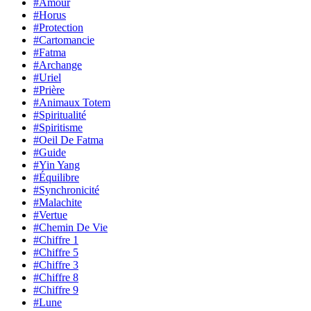
#Amour
#Horus
#Protection
#Cartomancie
#Fatma
#Archange
#Uriel
#Prière
#Animaux Totem
#Spiritualité
#Spiritisme
#Oeil De Fatma
#Guide
#Yin Yang
#Équilibre
#Synchronicité
#Malachite
#Vertue
#Chemin De Vie
#Chiffre 1
#Chiffre 5
#Chiffre 3
#Chiffre 8
#Chiffre 9
#Lune