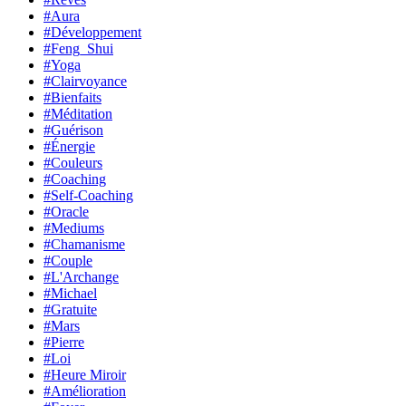
#Aura
#Développement
#Feng_Shui
#Yoga
#Clairvoyance
#Bienfaits
#Méditation
#Guérison
#Énergie
#Couleurs
#Coaching
#Self-Coaching
#Oracle
#Mediums
#Chamanisme
#Couple
#L'Archange
#Michael
#Gratuite
#Mars
#Pierre
#Loi
#Heure Miroir
#Amélioration