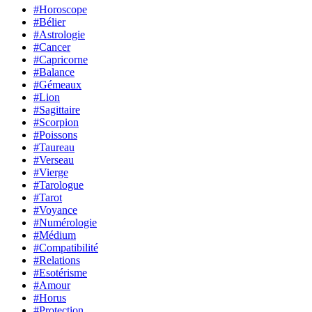
#Horoscope
#Bélier
#Astrologie
#Cancer
#Capricorne
#Balance
#Gémeaux
#Lion
#Sagittaire
#Scorpion
#Poissons
#Taureau
#Verseau
#Vierge
#Tarologue
#Tarot
#Voyance
#Numérologie
#Médium
#Compatibilité
#Relations
#Esotérisme
#Amour
#Horus
#Protection