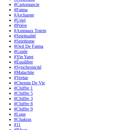
#Cartomancie
#Fatma
#Archange
#Uriel
#Prière
#Animaux Totem
#Spiritualité
#Spiritisme
#Oeil De Fatma
#Guide
#Yin Yang
#Équilibre
#Synchronicité
#Malachite
#Vertue
#Chemin De Vie
#Chiffre 1
#Chiffre 5
#Chiffre 3
#Chiffre 8
#Chiffre 9
#Lune
#Chakras
#11
#Rêves