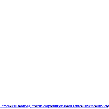
Gémeaux
#Lion
#Sagittaire
#Scorpion
#Poissons
#Taureau
#Verseau
#Vier