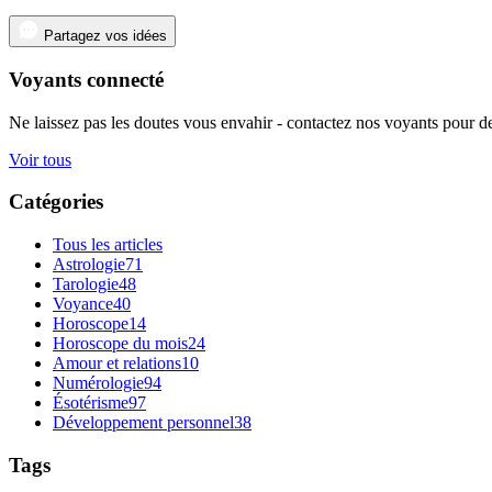
Partagez vos idées
Voyants connecté
Ne laissez pas les doutes vous envahir - contactez nos voyants pour de
Voir tous
Catégories
Tous les articles
Astrologie
71
Tarologie
48
Voyance
40
Horoscope
14
Horoscope du mois
24
Amour et relations
10
Numérologie
94
Ésotérisme
97
Développement personnel
38
Tags