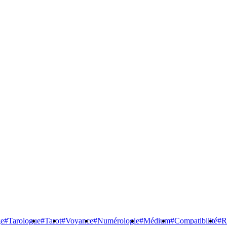
ge
#Tarologue
#Tarot
#Voyance
#Numérologie
#Médium
#Compatibilité
#R