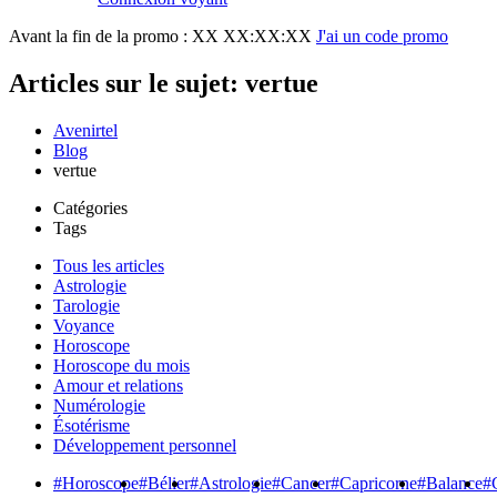
Avant la fin de la promo :
XX XX:XX:XX
J'ai un code promo
Articles sur le sujet: vertue
Avenirtel
Blog
vertue
Catégories
Tags
Tous les articles
Astrologie
Tarologie
Voyance
Horoscope
Horoscope du mois
Amour et relations
Numérologie
Ésotérisme
Développement personnel
#Horoscope
#Bélier
#Astrologie
#Cancer
#Capricorne
#Balance
#