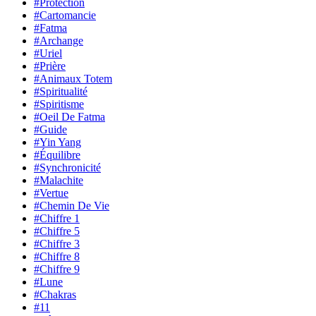
#Protection
#Cartomancie
#Fatma
#Archange
#Uriel
#Prière
#Animaux Totem
#Spiritualité
#Spiritisme
#Oeil De Fatma
#Guide
#Yin Yang
#Équilibre
#Synchronicité
#Malachite
#Vertue
#Chemin De Vie
#Chiffre 1
#Chiffre 5
#Chiffre 3
#Chiffre 8
#Chiffre 9
#Lune
#Chakras
#11