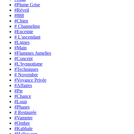
#Plume Grise
#Réveil
#888
#Chien
# Channeling
#Enceinte
# L'ascendant
#Lignes
#Main
#Flammes Jumelles
#Concept
#L'hypnotisme
#Techniques
# Novembre
#Voyance Privée
#Affaires
#Pie
#Chance
#Loup
#Phases
# Restaurée
#Vampire
#Ombre
#Kabbale
#Halloween