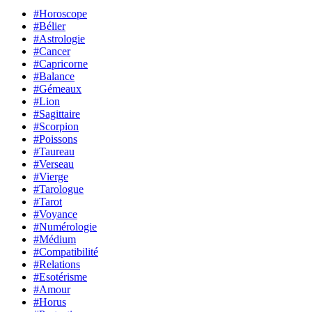
#Horoscope
#Bélier
#Astrologie
#Cancer
#Capricorne
#Balance
#Gémeaux
#Lion
#Sagittaire
#Scorpion
#Poissons
#Taureau
#Verseau
#Vierge
#Tarologue
#Tarot
#Voyance
#Numérologie
#Médium
#Compatibilité
#Relations
#Esotérisme
#Amour
#Horus