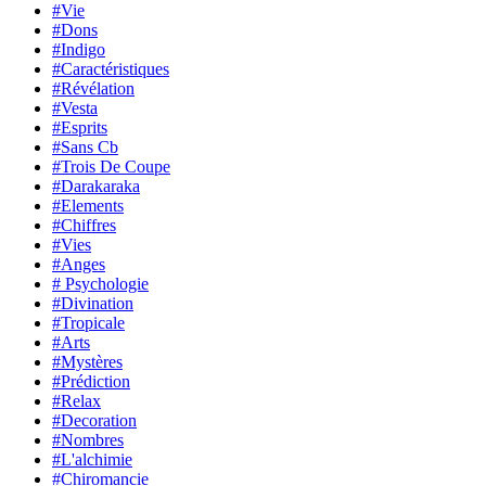
#Vie
#Dons
#Indigo
#Caractéristiques
#Révélation
#Vesta
#Esprits
#Sans Cb
#Trois De Coupe
#Darakaraka
#Elements
#Chiffres
#Vies
#Anges
# Psychologie
#Divination
#Tropicale
#Arts
#Mystères
#Prédiction
#Relax
#Decoration
#Nombres
#L'alchimie
#Chiromancie