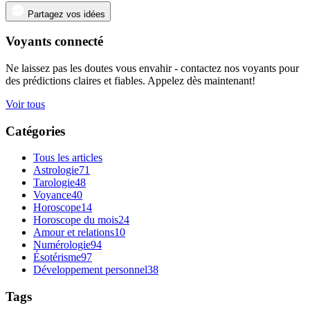
Partagez vos idées
Voyants connecté
Ne laissez pas les doutes vous envahir - contactez nos voyants pour
des prédictions claires et fiables. Appelez dès maintenant!
Voir tous
Catégories
Tous les articles
Astrologie
71
Tarologie
48
Voyance
40
Horoscope
14
Horoscope du mois
24
Amour et relations
10
Numérologie
94
Ésotérisme
97
Développement personnel
38
Tags