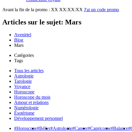
Avant la fin de la promo :
XX XX:XX:XX
J'ai un code promo
Articles sur le sujet: Mars
Avenirtel
Blog
Mars
Catégories
Tags
Tous les articles
Astrologie
Tarologie
Voyance
Horoscope
Horoscope du mois
Amour et relations
Numérologie
Ésotérisme
Développement personnel
#Horoscope
#Bélier
#Astrologie
#Cancer
#Capricorne
#Balance
#