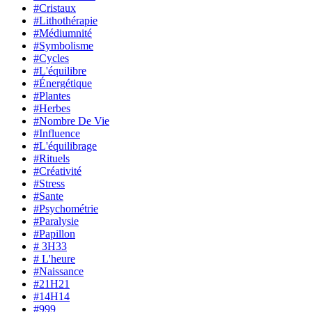
#Cristaux
#Lithothérapie
#Médiumnité
#Symbolisme
#Cycles
#L'équilibre
#Énergétique
#Plantes
#Herbes
#Nombre De Vie
#Influence
#L'équilibrage
#Rituels
#Créativité
#Stress
#Sante
#Psychométrie
#Paralysie
#Papillon
# 3H33
# L'heure
#Naissance
#21H21
#14H14
#999