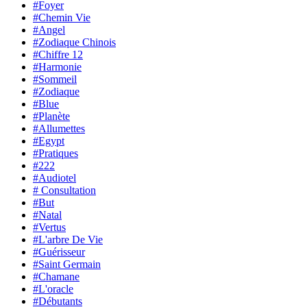
#Foyer
#Chemin Vie
#Angel
#Zodiaque Chinois
#Chiffre 12
#Harmonie
#Sommeil
#Zodiaque
#Blue
#Planète
#Allumettes
#Egypt
#Pratiques
#222
#Audiotel
# Consultation
#But
#Natal
#Vertus
#L'arbre De Vie
#Guérisseur
#Saint Germain
#Chamane
#L'oracle
#Débutants