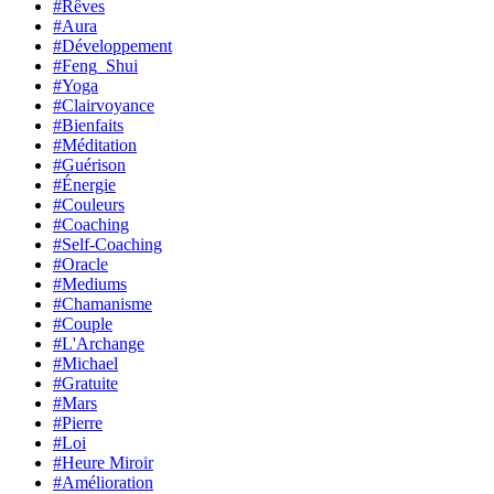
#Rêves
#Aura
#Développement
#Feng_Shui
#Yoga
#Clairvoyance
#Bienfaits
#Méditation
#Guérison
#Énergie
#Couleurs
#Coaching
#Self-Coaching
#Oracle
#Mediums
#Chamanisme
#Couple
#L'Archange
#Michael
#Gratuite
#Mars
#Pierre
#Loi
#Heure Miroir
#Amélioration